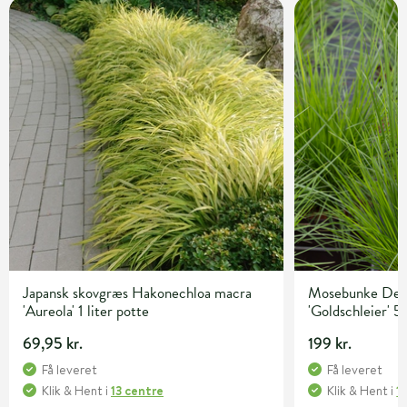
Japansk skovgræs Hakonechloa macra
Mosebunke Desc
'Aureola' 1 liter potte
'Goldschleier' 5 
69,95 kr.
199 kr.
Få leveret
Få leveret
Klik & Hent
i
13 centre
Klik & Hent
i
1