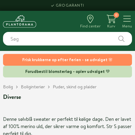
GROGARANTI
0
Find center
Kurv
Menu
Frisk krukkerne op efter ferien - se udvalget 🌸
Forudbestil blomsterløg - oplev udvalget 💚
Bolig
Boliginteriør
Puder, skind og plaider
Diverse
Denne sølvblå sweater er perfekt til kølige dage. Den er lavet
af 100% merino uld, der sikrer varme og komfort. Str S passer
perfekt til dig.