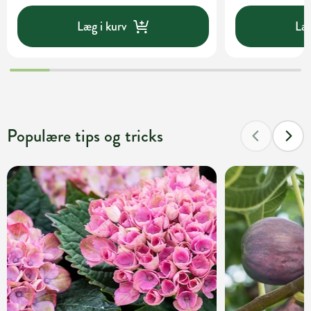
Læg i kurv
Læg
Populære tips og tricks