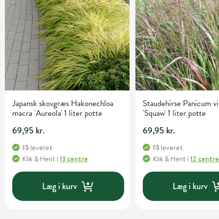
Japansk skovgræs Hakonechloa
Staudehirse Panicum v
macra 'Aureola' 1 liter potte
'Squaw' 1 liter potte
69,95 kr.
69,95 kr.
Få leveret
Få leveret
Klik & Hent
i
13 centre
Klik & Hent
i
12 centr
Læg i kurv
Læg i kurv