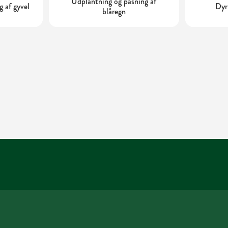
Udplantning og pasning af
 af gyvel
Dyr
blåregn