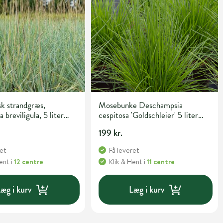
k strandgræs,
Mosebunke Deschampsia
breviligula, 5 liter
cespitosa 'Goldschleier' 5 liter
potte
199 kr.
ret
Få leveret
Hent
i
12 centre
Klik & Hent
i
11 centre
æg i kurv
Læg i kurv