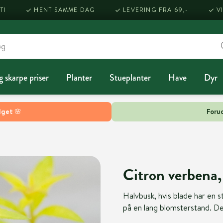
TI
HENT SAMME DAG
LEVERING FRA 69,-
V
g skarpe priser
Planter
Stueplanter
Have
Dyr
lget 🌸
Forud
Citron verbena,
Halvbusk, hvis blade har en 
på en lang blomsterstand. De