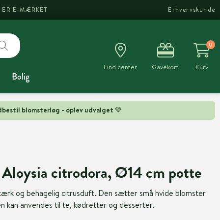
I ER E-MÆRKET
Erhvervskunde
0
Find center
Gavekort
Kurv
Bolig
bestil blomsterløg - oplev udvalget 💚
 Aloysia citrodora, Ø14 cm potte
stærk og behagelig citrusduft. Den sætter små hvide blomster
n kan anvendes til te, kødretter og desserter.