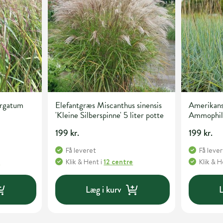
irgatum
Elefantgræs Miscanthus sinensis
Amerikans
'Kleine Silberspinne' 5 liter potte
Ammophila 
potte
199 kr.
199 kr.
Få leveret
Få leve
e
Klik & Hent
i
12 centre
Klik & 
Læg i kurv
L