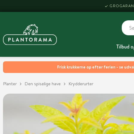
GROGARAN
Tilbud o
Frisk krukkerne op efter ferien - se udva
Planter
Den spiselige have
Krydderurter