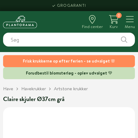
GROGARANTI
0
Find center
Kurv
Menu
Frisk krukkerne op efter ferien - se udvalget 🌸
Forudbestil blomsterløg - oplev udvalget 💚
Have
Havekrukker
Artstone krukker
Claire skjuler Ø37cm grå