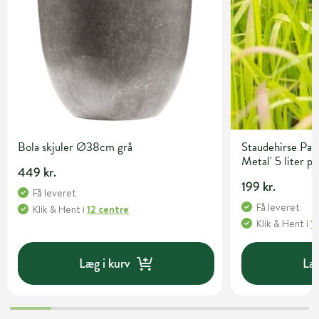
Bola skjuler Ø38cm grå
Staudehirse Pan
Metal' 5 liter p
449 kr.
199 kr.
Få leveret
Få leveret
Klik & Hent
i
12 centre
Klik & Hent
i
1
Læg i kurv
Læg