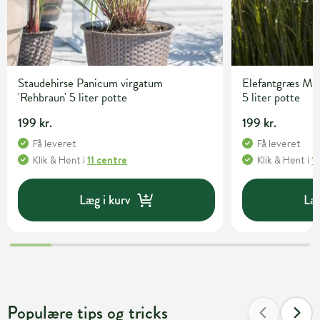
Staudehirse Panicum virgatum
Elefantgræs Misc
'Rehbraun' 5 liter potte
5 liter potte
199 kr.
199 kr.
Få leveret
Få leveret
Klik & Hent
i
11 centre
Klik & Hent
i
1
Læg i kurv
Læg
Populære tips og tricks