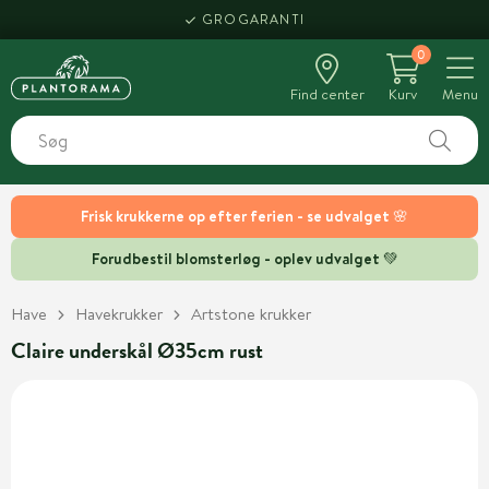
GROGARANTI
0
Find center
Kurv
Menu
Frisk krukkerne op efter ferien - se udvalget 🌸
Forudbestil blomsterløg - oplev udvalget 💚
Have
Havekrukker
Artstone krukker
Claire underskål Ø35cm rust