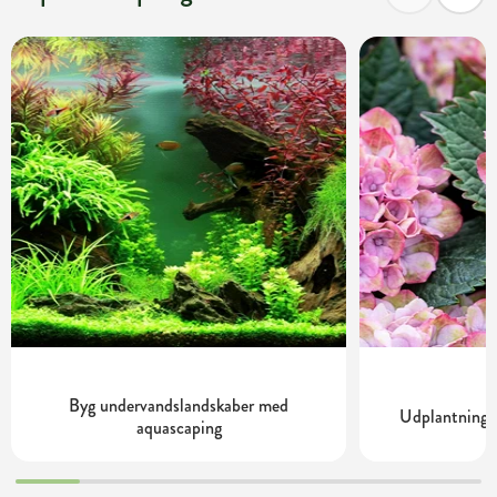
Byg undervandslandskaber med
Udplantning o
aquascaping