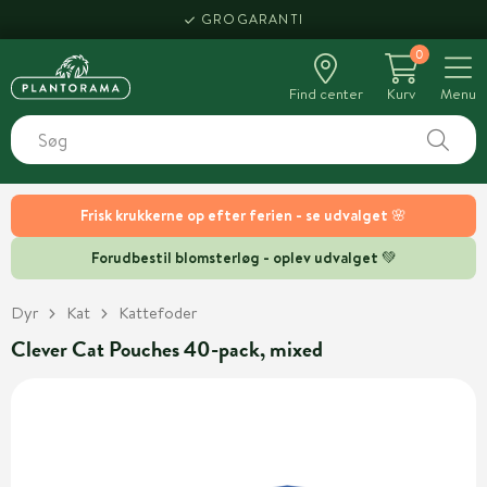
GROGARANTI
0
Find center
Kurv
Menu
Frisk krukkerne op efter ferien - se udvalget 🌸
Forudbestil blomsterløg - oplev udvalget 💚
Dyr
Kat
Kattefoder
Clever Cat Pouches 40-pack, mixed