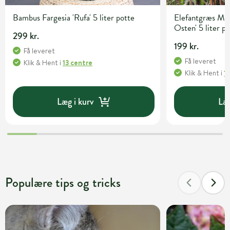
Bambus Fargesia 'Rufa' 5 liter potte
Elefantgræs Mis
Osten' 5 liter p
299 kr.
199 kr.
Få leveret
Få leveret
Klik & Hent
i
13 centre
Klik & Hent
i
1
Læg i kurv
Læg
Populære tips og tricks