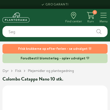
GROGARANTI
0
Find center
Kurv
Menu
Frisk krukkerne op efter ferien - se udvalget 🌸
Forudbestil blomsterløg - oplev udvalget 💚
Dyr
Fisk
Plejemidler og plantegødning
Colombo Catappa Nano 10 stk.