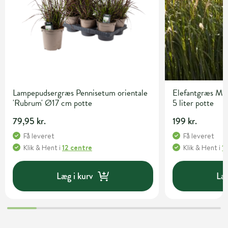
Lampepudsergræs Pennisetum orientale
Elefantgræs Misc
'Rubrum' Ø17 cm potte
5 liter potte
79,95 kr.
199 kr.
Få leveret
Få leveret
Klik & Hent
i
12 centre
Klik & Hent
i
1
Læg i kurv
Læg