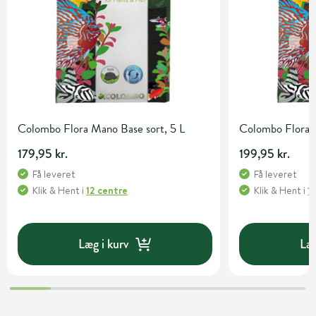
Colombo Flora Mano Base sort, 5 L
Colombo Flora 
179,95 kr.
199,95 kr.
Få leveret
Få leveret
Klik & Hent
i
12 centre
Klik & Hent
i
1
Læg i kurv
Læg