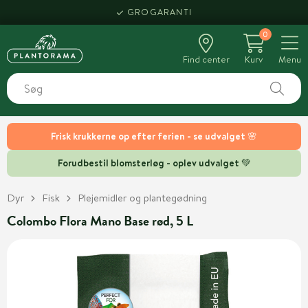
GROGARANTI
0
Find center
Kurv
Menu
Frisk krukkerne op efter ferien - se udvalget 🌸
Forudbestil blomsterløg - oplev udvalget 💚
Dyr
Fisk
Plejemidler og plantegødning
Colombo Flora Mano Base rød, 5 L