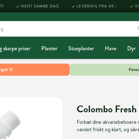
TI
HENT SAMME DAG
LEVERING FRA 69,-
V
g skarpe priser
Planter
Stueplanter
Have
Dyr
lget 🌸
Forud
Colombo Fresh
Forkæl dine akvariebeboere 
vandet friskt og klart, og sikr