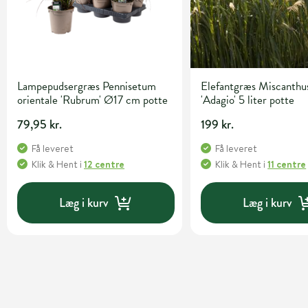
Lampepudsergræs Pennisetum
Elefantgræs Miscanthus
orientale 'Rubrum' Ø17 cm potte
'Adagio' 5 liter potte
79,95 kr.
199 kr.
Få leveret
Få leveret
Klik & Hent
i
12 centre
Klik & Hent
i
11 centre
Læg i kurv
Læg i kurv