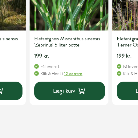
 sinensis
Elefantgræs Miscanthus sinensis
Elefantgræ
'Zebrinus' 5 liter potte
'Ferner Os
199 kr.
199 kr.
Få leveret
Få leve
Klik & Hent
i
12 centre
Klik & 
Læg i kurv
L