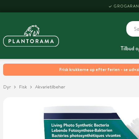
GROGARAN
Tilbud o
Frisk krukkerne op efter ferien - se udva
Dyr
Fisk
Akvarietilbehør