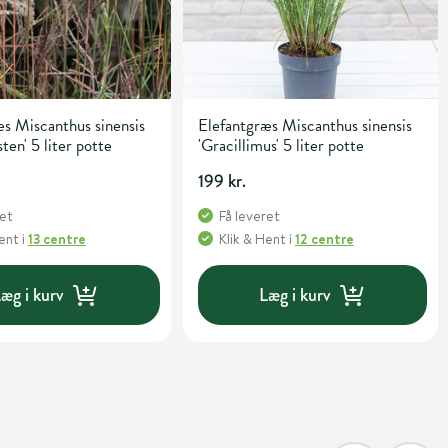
s Miscanthus sinensis
Elefantgræs Miscanthus sinensis
ten' 5 liter potte
'Gracillimus' 5 liter potte
199 kr.
ret
Få leveret
Hent
i
13 centre
Klik & Hent
i
12 centre
æg i kurv
Læg i kurv