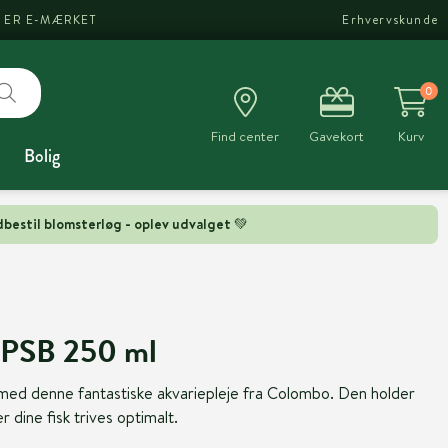
I ER E-MÆRKET
Erhvervskunde
0
Find center
Gavekort
Kurv
Bolig
bestil blomsterløg - oplev udvalget 💚
 PSB 250 ml
med denne fantastiske akvariepleje fra Colombo. Den holder
er dine fisk trives optimalt.