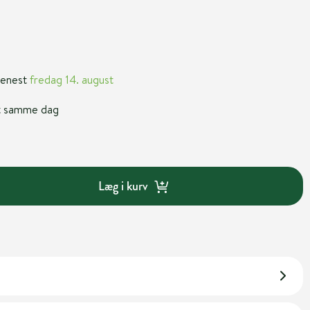
 senest
fredag 14. august
nt samme dag
Læg i kurv