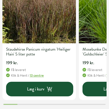
Staudehirse Panicum virgatum 'Heiliger
Mosebunke Desc
Hain' 5 liter potte
'Goldschleier' 5 
199 kr.
199 kr.
Få leveret
Få leveret
Klik & Hent
i
13 centre
Klik & Hent
i
1
Læg i kurv
Læg