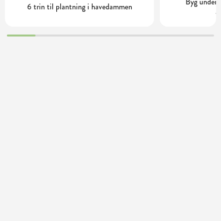
Byg underv
6 trin til plantning i havedammen
a