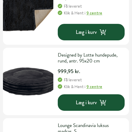
Få leveret
Klik & Hent
i
9 centre
Læg i kurv
Designed by Lotte hundepude,
rund, antr. 95x20 cm
999,95 kr.
Få leveret
Klik & Hent
i
9 centre
Læg i kurv
Lounge Scandinavia luksus
madras, S