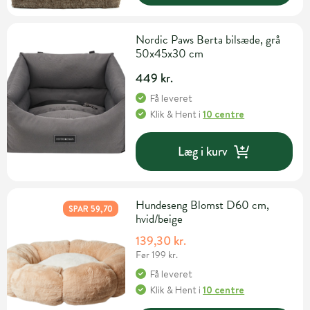
Nordic Paws Berta bilsæde, grå
50x45x30 cm
449 kr.
Få leveret
Klik & Hent
i
10 centre
Læg i kurv
Hundeseng Blomst D60 cm,
SPAR 59,70
hvid/beige
139,30 kr.
Før 199 kr.
Få leveret
Klik & Hent
i
10 centre