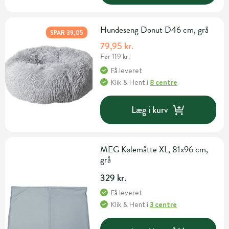
Hundeseng Donut D46 cm, grå
SPAR 39,05
79,95 kr.
Før 119 kr.
Få leveret
Klik & Hent
i
8 centre
Læg i kurv
MEG Kølemåtte XL, 81x96 cm,
grå
329 kr.
Få leveret
Klik & Hent
i
3 centre