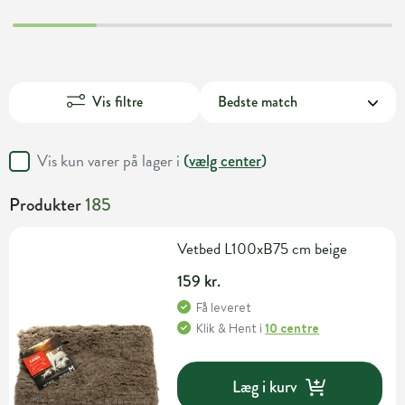
Vis filtre
Vis kun varer på lager i
(
vælg center
)
Produkter
185
Vetbed L100xB75 cm beige
159 kr.
Få leveret
Klik & Hent
i
10 centre
Læg i kurv