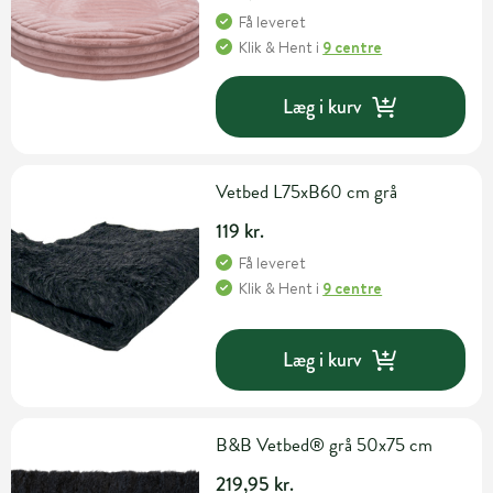
Få leveret
Klik & Hent
i
9 centre
Læg i kurv
Vetbed L75xB60 cm grå
119 kr.
Få leveret
Klik & Hent
i
9 centre
Læg i kurv
B&B Vetbed® grå 50x75 cm
219,95 kr.