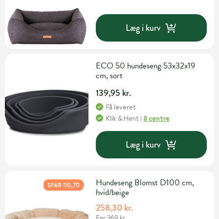
Læg i kurv
ECO 50 hundeseng 53x32x19
cm, sort
139,95 kr.
Få leveret
Klik & Hent
i
8 centre
Læg i kurv
Hundeseng Blomst D100 cm,
SPAR 110,70
hvid/beige
258,30 kr.
Før 369 kr.