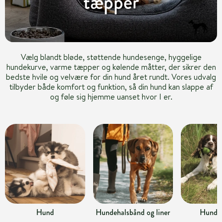
tæpper
Vælg blandt bløde, støttende hundesenge, hyggelige
hundekurve, varme tæpper og kølende måtter, der sikrer den
bedste hvile og velvære for din hund året rundt. Vores udvalg
tilbyder både komfort og funktion, så din hund kan slappe af
og føle sig hjemme uanset hvor I er.
Hund
Hundehalsbånd og liner
Hundel