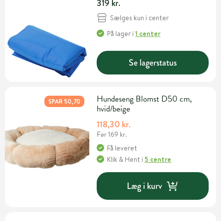
319 kr.
Sælges kun i center
På lager
i
1 center
Se lagerstatus
Hundeseng Blomst D50 cm,
SPAR 50,70
hvid/beige
118,30 kr.
Før 169 kr.
Få leveret
Klik & Hent
i
5 centre
Læg i kurv