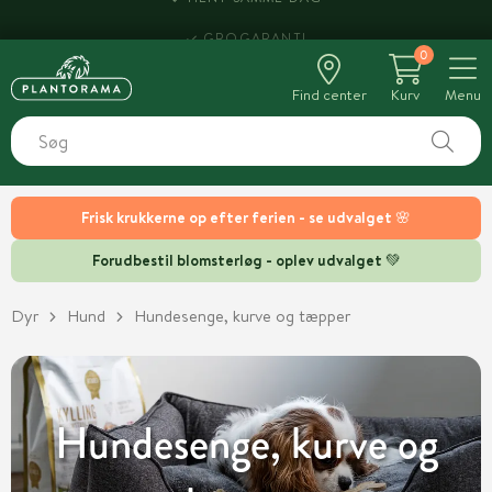
HENT SAMME DAG
0
Find center
Kurv
Menu
Frisk krukkerne op efter ferien - se udvalget 🌸
Forudbestil blomsterløg - oplev udvalget 💚
Dyr
Hund
Hundesenge, kurve og tæpper
Hundesenge, kurve og