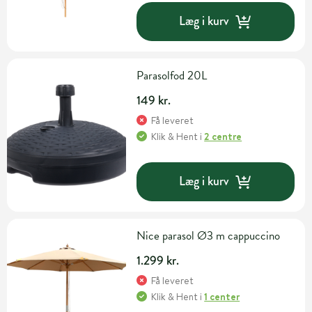
Læg i kurv
Parasolfod 20L
149 kr.
Få leveret
Klik & Hent
i
2 centre
Læg i kurv
Nice parasol Ø3 m cappuccino
1.299 kr.
Få leveret
Klik & Hent
i
1 center