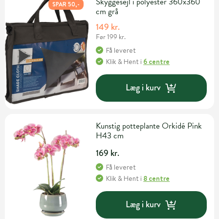
Skyggesejl i polyester 360x360
SPAR 50,-
cm grå
149 kr.
Før 199 kr.
Få leveret
Klik & Hent
i
6 centre
Læg i kurv
Kunstig potteplante Orkidé Pink
H43 cm
169 kr.
Få leveret
Klik & Hent
i
8 centre
Læg i kurv