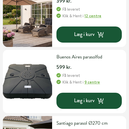
399 kr.
Få leveret
Klik & Hent
i
12 centre
Læg i kurv
Buenos Aires parasolfod
599 kr.
Få leveret
Klik & Hent
i
9 centre
Læg i kurv
Santiago parasol Ø270 cm