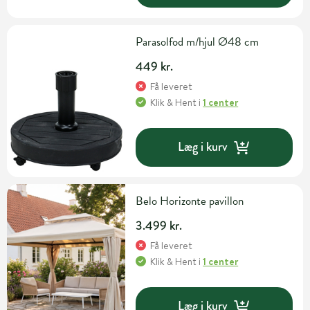
Parasolfod m/hjul Ø48 cm
449 kr.
Få leveret
Klik & Hent
i
1 center
Læg i kurv
Belo Horizonte pavillon
3.499 kr.
Få leveret
Klik & Hent
i
1 center
Læg i kurv