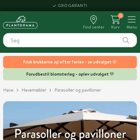
GROGARANTI
0
Find center
Kurv
Menu
Frisk krukkerne op efter ferien - se udvalget 🌸
Forudbestil blomsterløg - oplev udvalget 💚
Have
Havemøbler
Parasoller og pavilloner
Parasoller og pavilloner