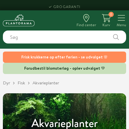
HENT SAMME DAG
0
Find center
Kurv
Menu
Frisk krukkerne op efter ferien - se udvalget 🌸
Forudbestil blomsterløg - oplev udvalget 💚
Dyr
Fisk
Akvarieplanter
Akvarieplanter