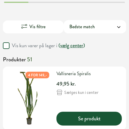
Vis filtre
Vis kun varer på lager i
(
vælg center
)
Produkter
51
Vallisneria Spiralis
4 FOR 149,-
49,95 kr.
Sælges kun i center
Se produkt