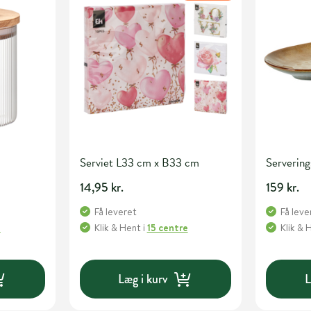
Serviet L33 cm x B33 cm
Servering
14,95 kr.
159 kr.
Få leveret
Få leve
e
Klik & Hent
i
15 centre
Klik & 
Læg i kurv
L