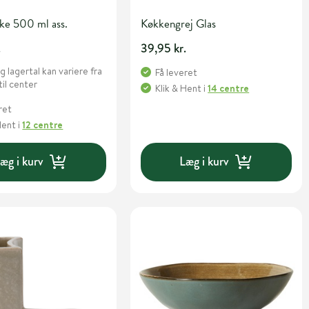
ke 500 ml ass.
Køkkengrej Glas
.
39,95 kr.
g lagertal kan variere fra
Få leveret
til center
Klik & Hent
i
14 centre
ret
Hent
i
12 centre
æg i kurv
Læg i kurv