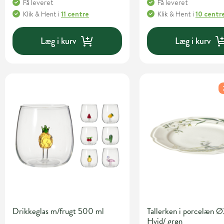
Få leveret
Få leveret
Klik & Hent
i
11 centre
Klik & Hent
i
10 centr
Læg i kurv
Læg i kurv
Drikkeglas m/frugt 500 ml
Tallerken i porcelæn Ø
Hvid/ grøn