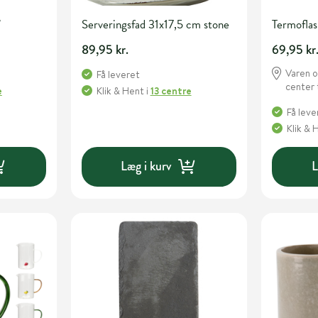
"
Serveringsfad 31x17,5 cm stone
Termoflas
89,95 kr.
69,95 kr
Varen o
Få leveret
center 
e
Klik & Hent
i
13 centre
Få leve
Klik & 
Læg i kurv
L