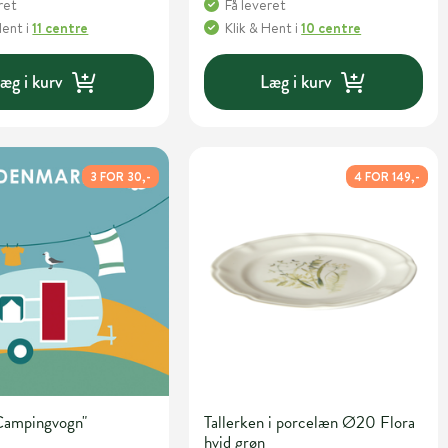
ret
Få leveret
Hent
i
11 centre
Klik & Hent
i
10 centre
æg i kurv
Læg i kurv
3 FOR 30,-
4 FOR 149,-
"Campingvogn"
Tallerken i porcelæn Ø20 Flora
hvid grøn