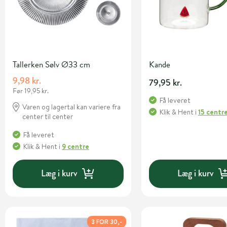
Tallerken Sølv Ø33 cm
Kande
9,98 kr.
79,95 kr.
Før 19,95 kr.
Få leveret
Varen og lagertal kan variere fra
Klik & Hent
i
15 centr
center til center
Få leveret
Klik & Hent
i
9 centre
Læg i kurv
Læg i kurv
3 FOR 30,-