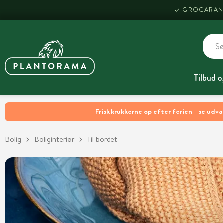
GROGARAN
Tilbud o
Frisk krukkerne op efter ferien - se udva
Bolig
Boliginteriør
Til bordet