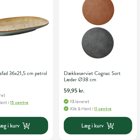
sfad 36x21,5 cm petrol
Dækkeserviet Cognac Sort
Læder Ø38 cm
59,95 kr.
ret
Få leveret
Hent
i
15 centre
Klik & Hent
i
11 centre
æg i kurv
Læg i kurv