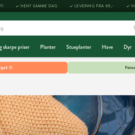
TI
HENT SAMME DAG
LEVERING FRA 69,-
V
g skarpe priser
Planter
Stueplanter
Have
Dyr
lget 🌸
Forud