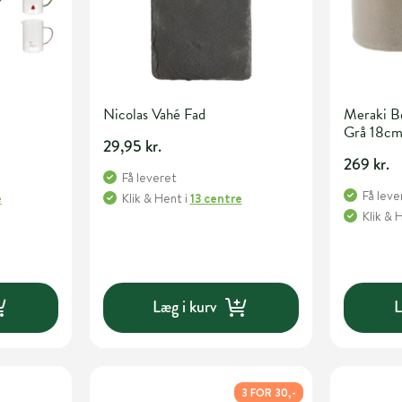
Nicolas Vahé Fad
Meraki B
Grå 18cm
29,95 kr.
269 kr.
Få leveret
Få leve
e
Klik & Hent
i
13 centre
Klik & 
Læg i kurv
L
3 FOR 30,-