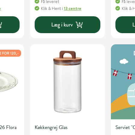
Få leveret
Få leve
e
Klik & Hent
i
13 centre
Klik & 
Læg i kurv
L
2 FOR 120,-
26 Flora
Køkkengrej Glas
Serviet 