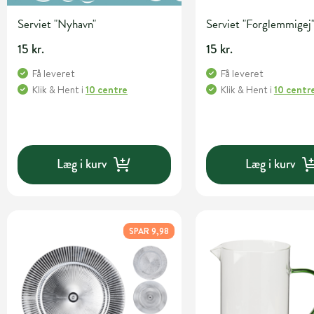
Serviet "Nyhavn"
Serviet "Forglemmigej
15 kr.
15 kr.
Få leveret
Få leveret
Klik & Hent
i
10 centre
Klik & Hent
i
10 centr
Læg i kurv
Læg i kurv
SPAR 9,98