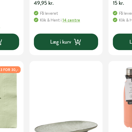
49,95 kr.
15 kr.
Få leveret
Få leve
Klik & Hent
i
14 centre
Klik & 
e
Læg i kurv
L
3 FOR 30,-