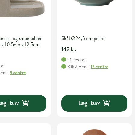
ørste- og sæbeholder
Skål Ø24,5 cm petrol
 x 10.5cm x 12,5cm
149 kr.
Få leveret
ret
Klik & Hent
i
15 centre
Hent
i
9 centre
æg i kurv
Læg i kurv