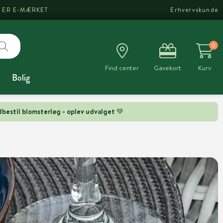
I ER E-MÆRKET
Erhvervskunde
0
Find center
Gavekort
Kurv
Bolig
bestil blomsterløg - oplev udvalget 💚