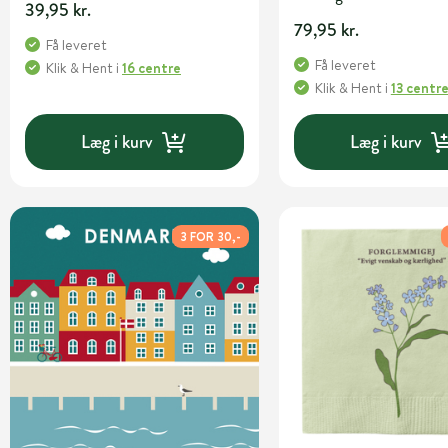
39,95 kr.
79,95 kr.
Få leveret
Få leveret
Klik & Hent
i
16 centre
Klik & Hent
i
13 centr
Læg i kurv
Læg i kurv
3 FOR 30,-