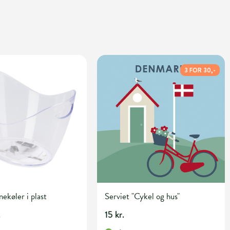
3 FOR 30,-
køler i plast
Serviet "Cykel og hus"
.
15 kr.