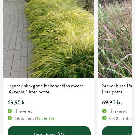
Japansk skovgræs Hakonechloa macra
Staudehirse Pan
'Aureola' 1 liter potte
liter potte
69,95 kr.
69,95 kr.
Få leveret
Få leveret
Klik & Hent
i
12 centre
Klik & Hent
i
1
Læg i kurv
Læg