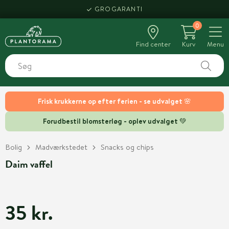
GROGARANTI
0
Find center
Kurv
Menu
Frisk krukkerne op efter ferien - se udvalget 🌸
Forudbestil blomsterløg - oplev udvalget 💚
Bolig
Madværkstedet
Snacks og chips
Daim vaffel
35 kr.