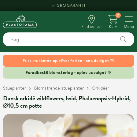
GROGARANTI
0
Find center
Kurv
Menu
Frisk krukkerne op efter ferien - se udvalget 🌸
Forudbestil blomsterløg - oplev udvalget 💚
Stueplanter
Blomstrende stueplanter
Orkidéer
Dansk orkidé wildflowers, hvid, Phalaenopsis-Hybrid,
Ø10,5 cm potte