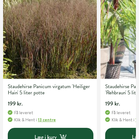
Staudehirse Panicum virgatum 'Heiliger
Staudehirse Pa
Hain' 5 liter potte
'Rehbraun' 5 lite
199 kr.
199 kr.
Få leveret
Få leveret
Klik & Hent
i
13 centre
Klik & Hent
i
1
Læg i kurv
Læg