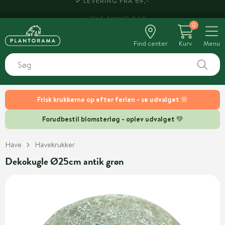
LEVERING FRA 69,-
0
Find center
Kurv
Menu
Frisk krukkerne op efter ferien - se udvalget 🌸
Forudbestil blomsterløg - oplev udvalget 💚
Have
Havekrukker
Dekokugle Ø25cm antik grøn