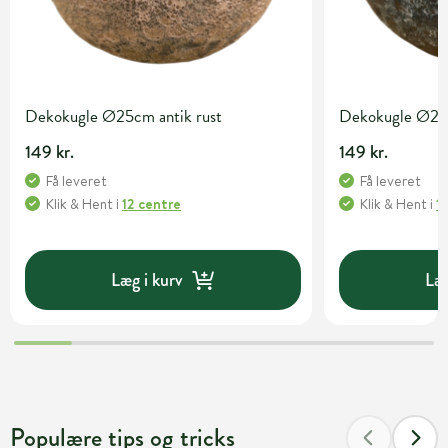
Dekokugle Ø25cm antik rust
Dekokugle Ø25c
149 kr.
149 kr.
Få leveret
Få leveret
Klik & Hent
i
12 centre
Klik & Hent
i
1
Læg i kurv
Læg
Populære tips og tricks