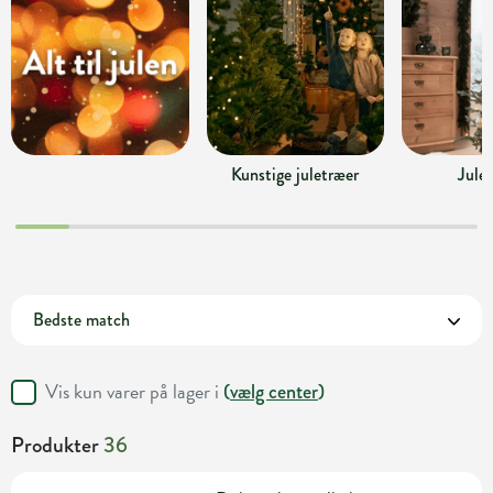
Kunstige juletræer
Jule
Vis kun varer på lager i
(
vælg center
)
Produkter
36