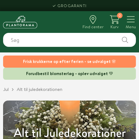
HENT SAMME DAG
0
Find center
Kurv
Menu
Frisk krukkerne op efter ferien - se udvalget 🌸
Forudbestil blomsterløg - oplev udvalget 💚
Jul
Alt til juledekorationen
Alt til Juledekorationer