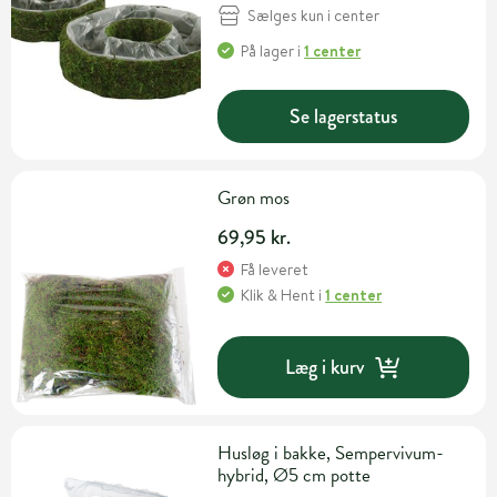
Sælges kun i center
På lager
i
1 center
Se lagerstatus
Grøn mos
69,95 kr.
Få leveret
Klik & Hent
i
1 center
Læg i kurv
Husløg i bakke, Sempervivum-
hybrid, Ø5 cm potte