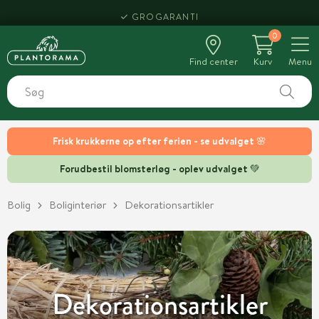
HENT SAMME DAG
0
Find center
Kurv
Menu
Frisk krukkerne op efter ferien - se udvalget 🌸
Forudbestil blomsterløg - oplev udvalget 💚
Bolig
Boliginteriør
Dekorationsartikler
Dekorationsartikler