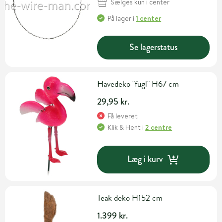
Sælges kun i center
På lager
i
1 center
Se lagerstatus
Havedeko "fugl" H67 cm
29,95 kr.
Få leveret
Klik & Hent
i
2 centre
Læg i kurv
Teak deko H152 cm
1.399 kr.