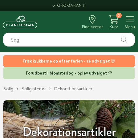
HENT SAMME DAG
0
Find center
Kurv
Menu
Frisk krukkerne op efter ferien - se udvalget 🌸
Forudbestil blomsterløg - oplev udvalget 💚
Bolig
Boliginteriør
Dekorationsartikler
Dekorationsartikler