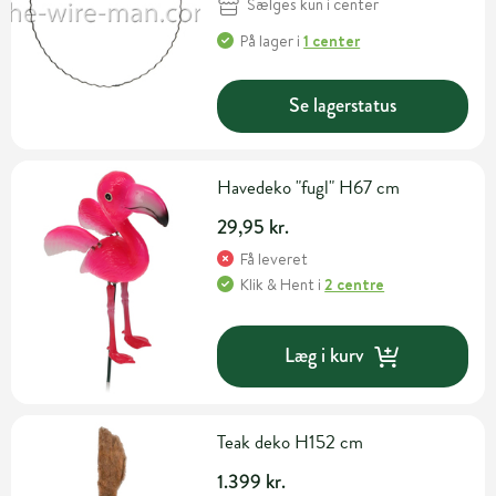
Sælges kun i center
På lager
i
1 center
Se lagerstatus
Havedeko "fugl" H67 cm
29,95 kr.
Få leveret
Klik & Hent
i
2 centre
Læg i kurv
Teak deko H152 cm
1.399 kr.