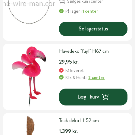
Sælges kun i center
På lager
i
1 center
Se lagerstatus
Havedeko "fugl" H67 cm
29,95 kr.
Få leveret
Klik & Hent
i
2 centre
Læg i kurv
Teak deko H152 cm
1.399 kr.