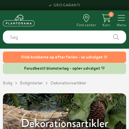
HENT SAMME DAG
GROGARANTI
0
Find center
Kurv
Menu
Frisk krukkerne op efter ferien - se udvalget 🌸
Forudbestil blomsterløg - oplev udvalget 💚
Bolig
Boliginteriør
Dekorationsartikler
Dekorationsartikler