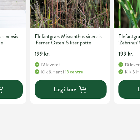
 sinensis
Elefantgræs Miscanthus sinensis
Elefantgræ
te
'Ferner Osten' 5 liter potte
'Zebrinus' 
199 kr.
199 kr.
Få leveret
Få leve
e
Klik & Hent
i
13 centre
Klik & 
Læg i kurv
L