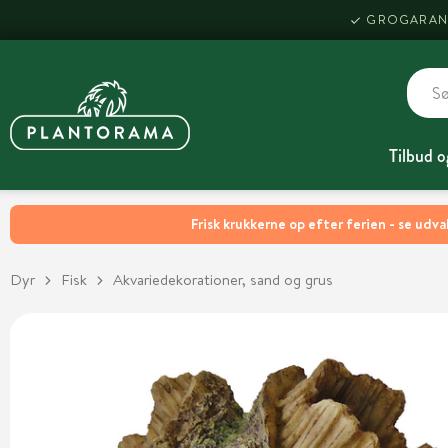
GROGARAN
Tilbud o
Frisk krukkerne op efter ferien - se udva
Dyr
Fisk
Akvariedekorationer, sand og grus