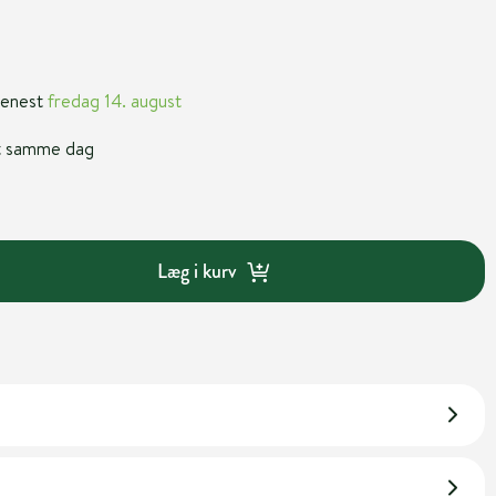
 senest
fredag 14. august
nt samme dag
Læg i kurv