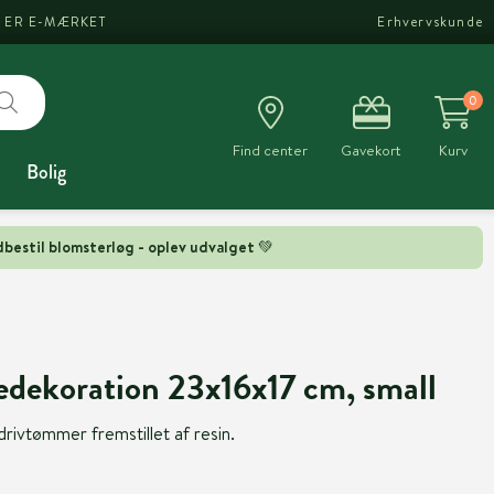
I ER E-MÆRKET
Erhvervskunde
0
Find center
Gavekort
Kurv
Bolig
bestil blomsterløg - oplev udvalget 💚
edekoration 23x16x17 cm, small
drivtømmer fremstillet af resin.