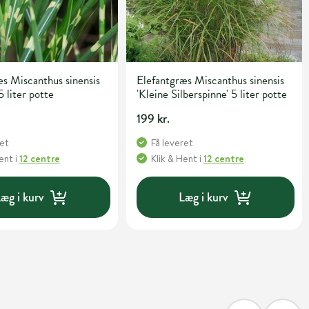
s Miscanthus sinensis
Elefantgræs Miscanthus sinensis
5 liter potte
'Kleine Silberspinne' 5 liter potte
199 kr.
ret
Få leveret
Hent
i
12 centre
Klik & Hent
i
12 centre
æg i kurv
Læg i kurv