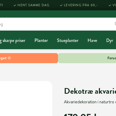
TI
HENT SAMME DAG
LEVERING FRA 69,-
V
g skarpe priser
Planter
Stueplanter
Have
Dyr
lget 🌸
Forud
Dekotræ akvari
Akvariedekoration i naturtro 