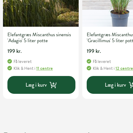
Elefantgræs Miscanthus sinensis
Elefantgræs Miscanthus
'Adagio' 5 liter potte
'Gracillimus' 5 liter pot
199 kr.
199 kr.
Få leveret
Få leveret
Klik & Hent
i
11 centre
Klik & Hent
i
12 centr
Læg i kurv
Læg i kurv