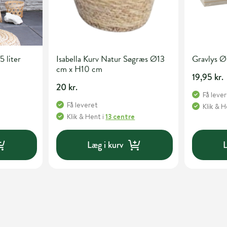
5 liter
Isabella Kurv Natur Søgræs Ø13
Gravlys Ø
cm x H10 cm
19,95 kr.
20 kr.
Få leve
Få leveret
Klik & 
Klik & Hent
i
13 centre
Læg i kurv
L