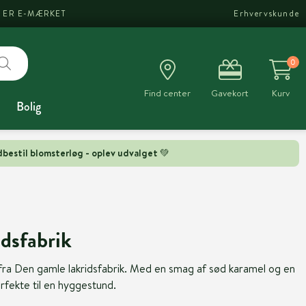
I ER E-MÆRKET
Erhvervskunde
0
Find center
Gavekort
Kurv
Bolig
bestil blomsterløg - oplev udvalget 💚
dsfabrik
fra Den gamle lakridsfabrik. Med en smag af sød karamel og en
erfekte til en hyggestund.