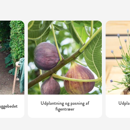
Udplantning og pasning af
Udplan
kyggebedet
figentræer