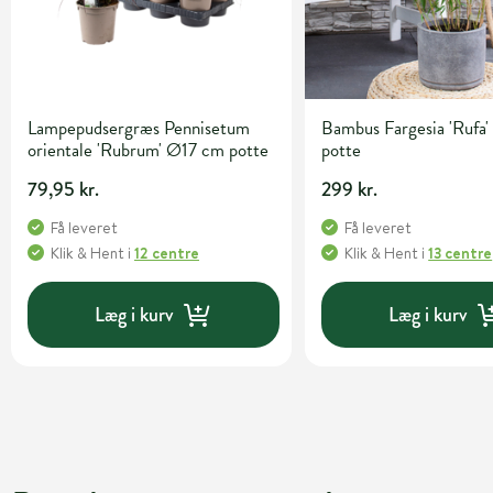
Lampepudsergræs Pennisetum
Bambus Fargesia 'Rufa' 
orientale 'Rubrum' Ø17 cm potte
potte
79,95 kr.
299 kr.
Få leveret
Få leveret
Klik & Hent
i
12 centre
Klik & Hent
i
13 centre
Læg i kurv
Læg i kurv