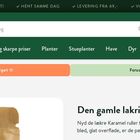
TI
HENT SAMME DAG
LEVERING FRA 69,-
V
g skarpe priser
Planter
Stueplanter
Have
Dyr
lget 🌸
Forud
Den gamle lakri
Nyd de lækre Karamel ruller 
blød, glat overflade, er de p