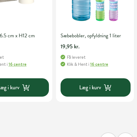
6.5 cm x H12 cm
Sæbebobler, opfyldning 1 liter
19,95 kr.
ret
Få leveret
Hent
i
16 centre
Klik & Hent
i
16 centre
æg i kurv
Læg i kurv