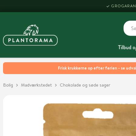
GROGARAN
Tilbud o
Frisk krukkerne op efter ferien - se udva
Bolig
Madværkstedet
Chokolade og søde sager