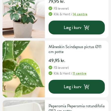
79,95 kr.
Få leveret
Klik & Hent
i
14 centre
Læg i kurv
Måneskin Scindapsus pictus Ø11
cm potte
49,95 kr.
Få leveret
Klik & Hent
i
11 centre
Læg i kurv
Peperomia Peperomia rotundifolia
Ø12 cm potte