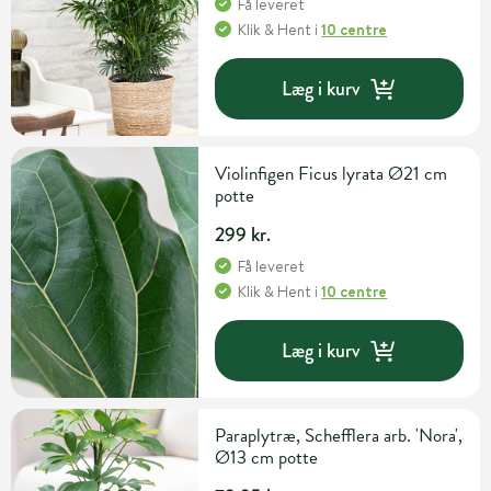
Få leveret
Klik & Hent
i
10 centre
Læg i kurv
Violinfigen Ficus lyrata Ø21 cm
potte
299 kr.
Få leveret
Klik & Hent
i
10 centre
Læg i kurv
Paraplytræ, Schefflera arb. 'Nora',
Ø13 cm potte