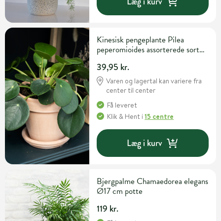
Læg i kurv
Kinesisk pengeplante Pilea
peperomioides assorterede sorter
Ø12 cm potte
39,95 kr.
Varen og lagertal kan variere fra
center til center
Få leveret
Klik & Hent
i
15 centre
Læg i kurv
Bjergpalme Chamaedorea elegans
Ø17 cm potte
119 kr.