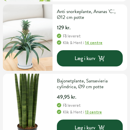
Anti snorkeplante, Ananas 'C.',
Ø12 cm potte
129 kr.
Få leveret
Klik & Hent
i
14 centre
Læg i kurv
Bajonetplante, Sansevieria
cylindrica, Ø9 cm potte
49,95 kr.
Få leveret
Klik & Hent
i
13 centre
Læg i kurv