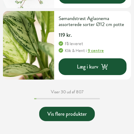
Sømandstrøst Aglaonema
assorterede sorter Ø12 cm potte
119 kr.
Få leveret
Klik & Hent
i
9 centre
Læg i kurv
Viser 30 ud af 807
Vis flere produkter