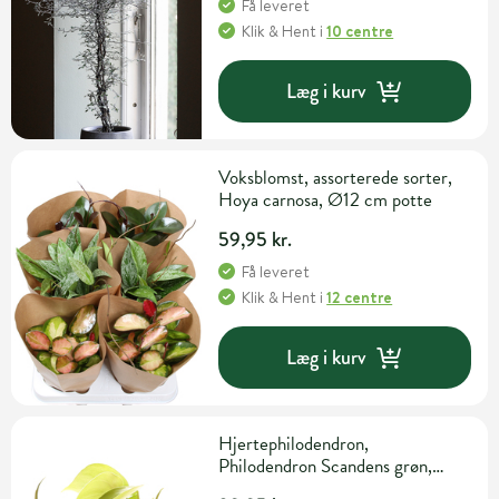
Få leveret
Klik & Hent
i
10 centre
Læg i kurv
Voksblomst, assorterede sorter,
Hoya carnosa, Ø12 cm potte
59,95 kr.
Få leveret
Klik & Hent
i
12 centre
Læg i kurv
Hjertephilodendron,
Philodendron Scandens grøn,
Ø10 cm potte