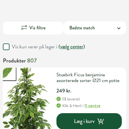
Vis filtre
Vis kun varer på lager i
(
vælg center
)
Produkter
807
Stuebirk Ficus benjamina
assorterede sorter Ø21 cm potte
249 kr.
Få leveret
Klik & Hent
i
11 centre
Læg i kurv