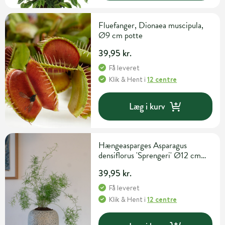
Fluefanger, Dionaea muscipula,
Ø9 cm potte
39,95 kr.
Få leveret
Klik & Hent
i
12 centre
Læg i kurv
Hængeasparges Asparagus
densiflorus 'Sprengeri' Ø12 cm
potte
39,95 kr.
Få leveret
Klik & Hent
i
12 centre