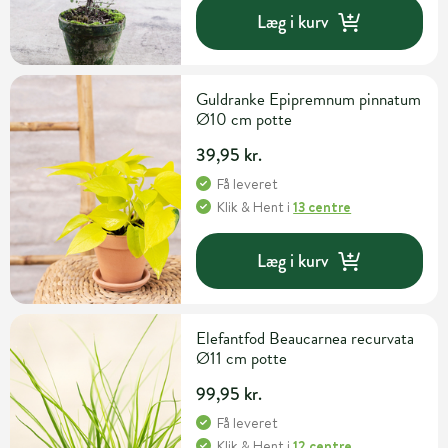
Læg i kurv
Guldranke Epipremnum pinnatum
Ø10 cm potte
39,95 kr.
Få leveret
Klik & Hent
i
13 centre
Læg i kurv
Elefantfod Beaucarnea recurvata
Ø11 cm potte
99,95 kr.
Få leveret
Klik & Hent
i
12 centre