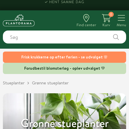
HENT SAMME DAG
0
Find center
Kurv
Menu
Frisk krukkerne op efter ferien - se udvalget 🌸
Forudbestil blomsterløg - oplev udvalget 💚
Stueplanter
Grønne stueplanter
Grønne stueplanter