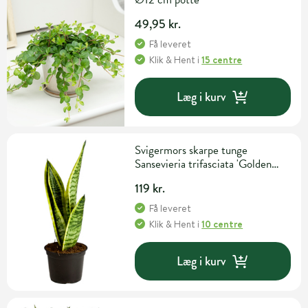
49,95 kr.
Få leveret
Klik & Hent
i
15 centre
Læg i kurv
Svigermors skarpe tunge
Sansevieria trifasciata 'Golden
Futura' Ø12 cm potte
119 kr.
Få leveret
Klik & Hent
i
10 centre
Læg i kurv