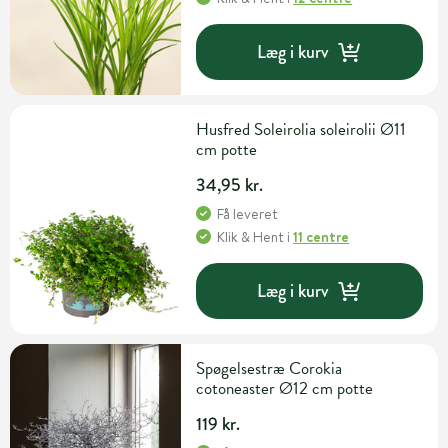
Læg i kurv
Husfred Soleirolia soleirolii Ø11
cm potte
34,95 kr.
Få leveret
Klik & Hent
i
11 centre
Læg i kurv
Spøgelsestræ Corokia
cotoneaster Ø12 cm potte
119 kr.