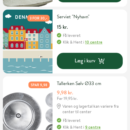
Serviet "Nyhavn"
3 FOR 30,-
15 kr.
Få leveret
Klik & Hent
i
10 centre
Læg i kurv
Tallerken Sølv Ø33 cm
SPAR 9,98
9,98 kr.
Før 19,95 kr.
Varen og lagertal kan variere fra
center til center
Få leveret
Klik & Hent
i
9 centre