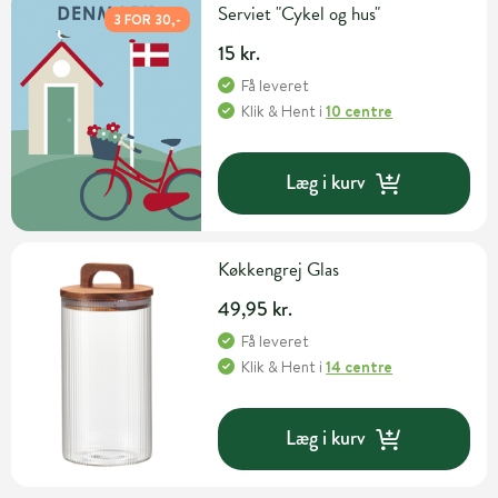
Serviet "Cykel og hus"
3 FOR 30,-
15 kr.
Få leveret
Klik & Hent
i
10 centre
Læg i kurv
Køkkengrej Glas
49,95 kr.
Få leveret
Klik & Hent
i
14 centre
Læg i kurv