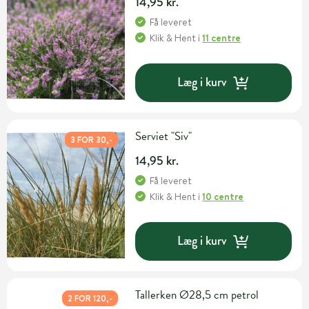
14,95 kr.
Få leveret
Klik & Hent
i
11 centre
Læg i kurv
Serviet "Siv"
3 FOR 30,-
14,95 kr.
Få leveret
Klik & Hent
i
10 centre
Læg i kurv
Tallerken Ø28,5 cm petrol
2 FOR 120,-