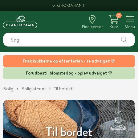
HENT SAMME DAG
0
Find center
Kurv
Menu
Frisk krukkerne op efter ferien - se udvalget 🌸
Forudbestil blomsterløg - oplev udvalget 💚
Bolig
Boliginteriør
Til bordet
Til bordet