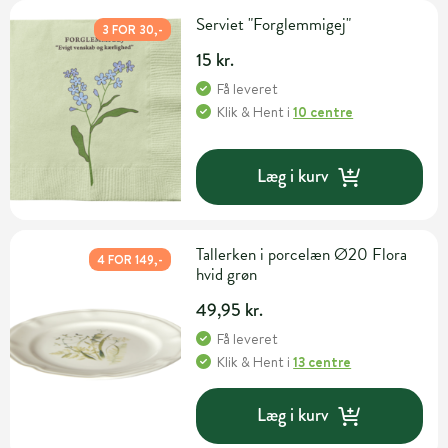
Serviet "Forglemmigej"
3 FOR 30,-
15 kr.
Få leveret
Klik & Hent
i
10 centre
Læg i kurv
Tallerken i porcelæn Ø20 Flora
4 FOR 149,-
hvid grøn
49,95 kr.
Få leveret
Klik & Hent
i
13 centre
Læg i kurv