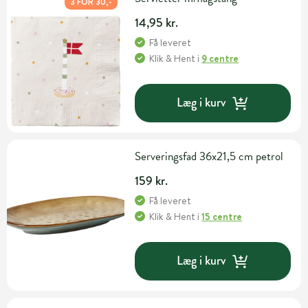
3 FOR 30,-
14,95 kr.
Få leveret
Klik & Hent
i
9 centre
Læg i kurv
Serveringsfad 36x21,5 cm petrol
159 kr.
Få leveret
Klik & Hent
i
15 centre
Læg i kurv