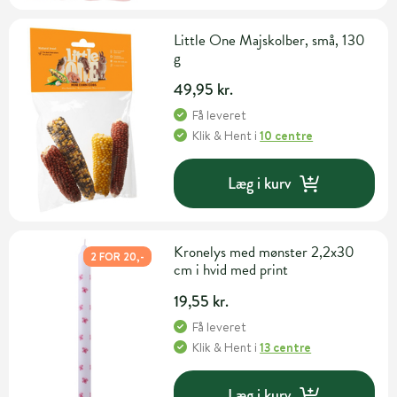
Little One Majskolber, små, 130
g
49,95 kr.
Få leveret
Klik & Hent
i
10 centre
Læg i kurv
Kronelys med mønster 2,2x30
2 FOR 20,-
cm i hvid med print
19,55 kr.
Få leveret
Klik & Hent
i
13 centre
Læg i kurv