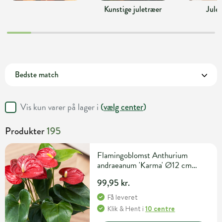
Kunstige juletræer
Jule
Vis kun varer på lager i
(
vælg center
)
Produkter
195
Flamingoblomst Anthurium
andraeanum 'Karma' Ø12 cm
potte
99,95 kr.
Få leveret
Klik & Hent
i
10 centre