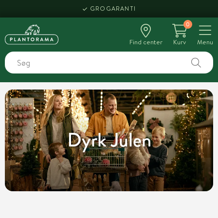
HENT SAMME DAG
0
Find center
Kurv
Menu
Dyrk Julen