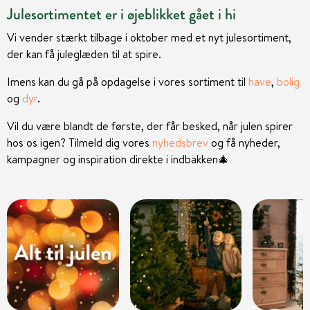
Julesortimentet er i øjeblikket gået i hi
Vi vender stærkt tilbage i oktober med et nyt julesortiment,
der kan få juleglæden til at spire.
Imens kan du gå på opdagelse i vores sortiment til
have
,
bolig
og
dyr
.
Vil du være blandt de første, der får besked, når julen spirer
hos os igen? Tilmeld dig vores
nyhedsbrev
og få nyheder,
kampagner og inspiration direkte i indbakken
🎄