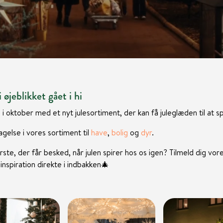
 øjeblikket gået i hi
 i oktober med et nyt julesortiment, der kan få juleglæden til at sp
gelse i vores sortiment til
have
,
bolig
og
dyr
.
rste, der får besked, når julen spirer hos os igen? Tilmeld dig vor
nspiration direkte i indbakken
🎄