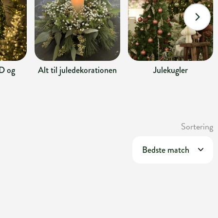
D og
Alt til juledekorationen
Julekugler
Sortering