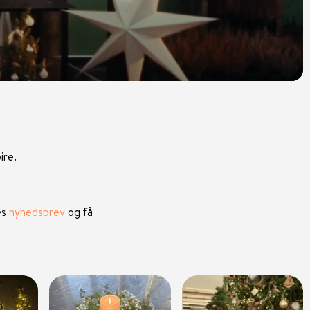
ire.
es
nyhedsbrev
og få