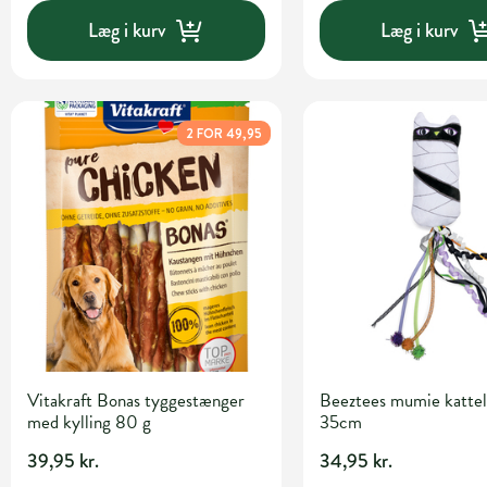
Læg i kurv
Læg i kurv
2 FOR 49,95
Vitakraft Bonas tyggestænger
Beeztees mumie kattel
med kylling 80 g
35cm
39,95 kr.
34,95 kr.