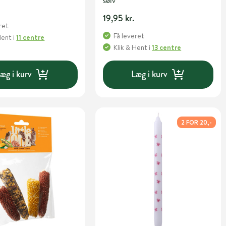
sølv
19,95 kr.
ret
Få leveret
Hent
i
11 centre
Klik & Hent
i
13 centre
æg i kurv
Læg i kurv
2 FOR 20,-