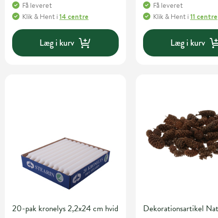
Få leveret
Få leveret
Klik & Hent
i
14 centre
Klik & Hent
i
11 centre
Læg i kurv
Læg i kurv
20-pak kronelys 2,2x24 cm hvid
Dekorationsartikel Na