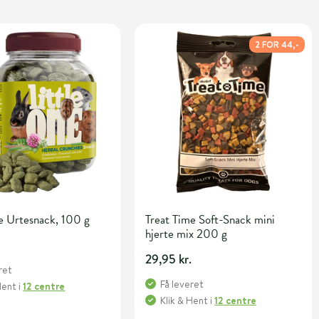
2 FOR 44,-
e Urtesnack, 100 g
Treat Time Soft-Snack mini
hjerte mix 200 g
.
29,95 kr.
ret
Få leveret
Hent
i
12 centre
Klik & Hent
i
12 centre