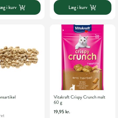
æg i kurv
Læg i kurv
nsartikel
Vitakraft Crispy Crunch malt
60 g
19,95 kr.
ret