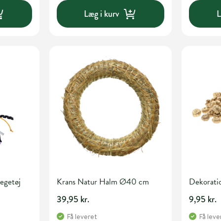
Læg i kurv
L
egetøj
Krans Natur Halm Ø40 cm
Dekoratio
39,95 kr.
9,95 kr.
Få leveret
Få leve