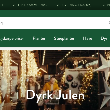
TI
HENT SAMME DAG
LEVERING FRA 69,-
V
g skarpe priser
Planter
Stueplanter
Have
Dyr
Dyrk Julen