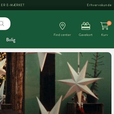
I ER E-MÆRKET
Erhvervskunde
0
Find center
Gavekort
Kurv
Bolig