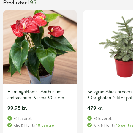
Produkter
195
Flamingoblomst Anthurium
Sølvgran Abies procera
andraeanum 'Karma' Ø12 cm
'Obrighofen' 5 liter pot
potte
99,95 kr.
479 kr.
Få leveret
Få leveret
Klik & Hent
i
10 centre
Klik & Hent
i
16 centr