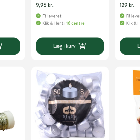
9,95 kr.
129 kr.
Få leveret
Få leve
e
Klik & Hent
i
16 centre
Klik & 
Læg i kurv
L