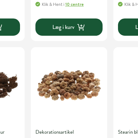
Klik & Hent
i
10 centre
Klik & 
Læg i kurv
L
tur
Dekorationsartikel
Stearin 