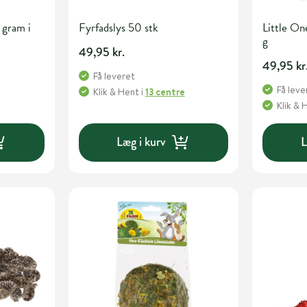
 gram i
Fyrfadslys 50 stk
Little On
g
49,95 kr.
49,95 kr
Få leveret
Få leve
Klik & Hent
i
13 centre
Klik & 
Læg i kurv
L