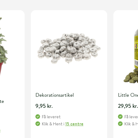
Dekorationsartikel
Little On
te
9,95 kr.
29,95 kr
Få leveret
Få leve
Klik & Hent
i
15 centre
Klik & 
e