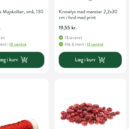
e Majskolber, små, 130
Kronelys med mønster 2,2x30
cm i hvid med print
.
19,55 kr.
ret
Få leveret
Hent
i
10 centre
Klik & Hent
i
13 centre
æg i kurv
Læg i kurv