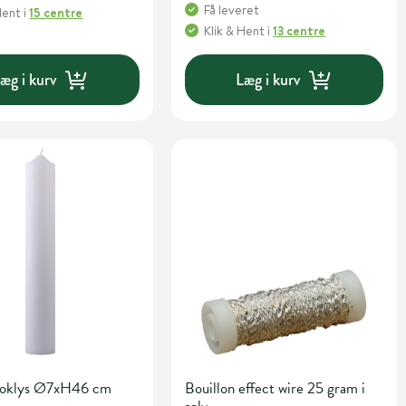
Få leveret
Hent
i
15 centre
Klik & Hent
i
13 centre
æg i kurv
Læg i kurv
bloklys Ø7xH46 cm
Bouillon effect wire 25 gram i