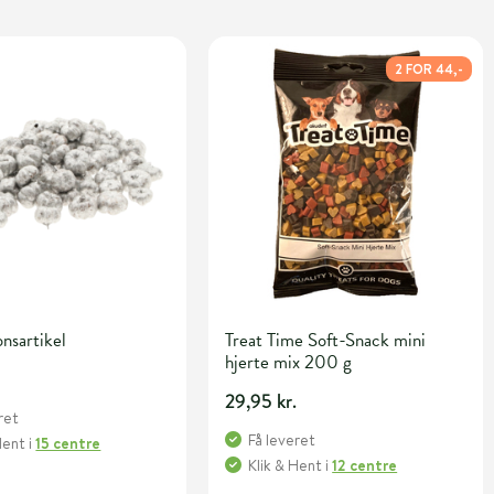
2 FOR 44,-
nsartikel
Treat Time Soft-Snack mini
hjerte mix 200 g
29,95 kr.
ret
Få leveret
Hent
i
15 centre
Klik & Hent
i
12 centre