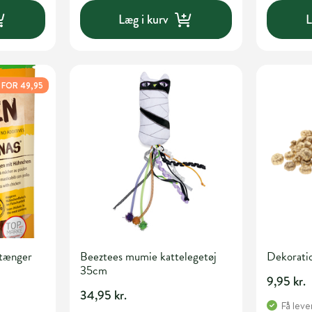
Læg i kurv
L
 FOR 49,95
stænger
Beeztees mumie kattelegetøj
Dekoratio
35cm
9,95 kr.
34,95 kr.
Få leve