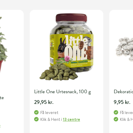
Little One Urtesnack, 100 g
Dekoratio
te
29,95 kr.
9,95 kr.
Få leveret
Få leve
Klik & Hent
i
13 centre
Klik & 
e