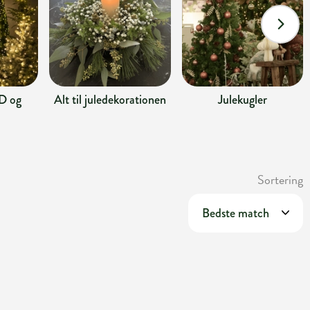
D og
Alt til juledekorationen
Julekugler
Sortering