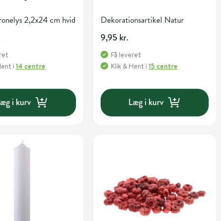
ronelys 2,2x24 cm hvid
Dekorationsartikel Natur
.
9,95 kr.
ret
Få leveret
Hent
i
14 centre
Klik & Hent
i
15 centre
æg i kurv
Læg i kurv