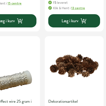
Få leveret
Hent
i
15 centre
Klik & Hent
i
13 centre
æg i kurv
Læg i kurv
effect wire 25 gram i
Dekorationsartikel