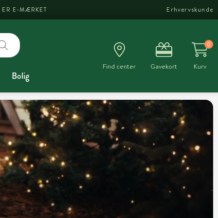
I ER E-MÆRKET
Erhvervskunde
0
Find center
Gavekort
Kurv
Bolig