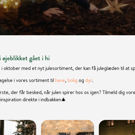
 øjeblikket gået i hi
 i oktober med et nyt julesortiment, der kan få juleglæden til at sp
gelse i vores sortiment til
have
,
bolig
og
dyr
.
rste, der får besked, når julen spirer hos os igen? Tilmeld dig vor
nspiration direkte i indbakken
🎄