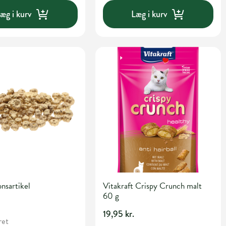
æg i kurv
Læg i kurv
nsartikel
Vitakraft Crispy Crunch malt
60 g
19,95 kr.
ret