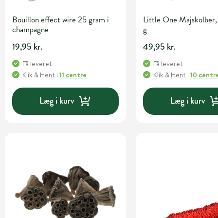
Bouillon effect wire 25 gram i
Little One Majskolber,
champagne
g
19,95 kr.
49,95 kr.
Få leveret
Få leveret
Klik & Hent
i
11 centre
Klik & Hent
i
10 centr
Læg i kurv
Læg i kurv