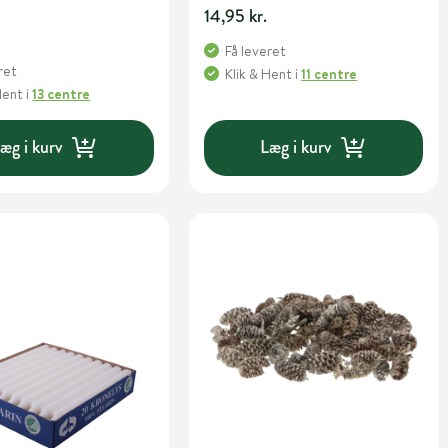
14,95 kr.
Få leveret
ret
Klik & Hent
i
11 centre
Hent
i
13 centre
æg i kurv
Læg i kurv