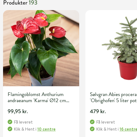
Produkter
193
Flamingoblomst Anthurium
Sølvgran Abies procera
andraeanum 'Karma' Ø12 cm
'Obrighofen' 5 liter pot
potte
99,95 kr.
479 kr.
Få leveret
Få leveret
Klik & Hent
i
10 centre
Klik & Hent
i
16 centr