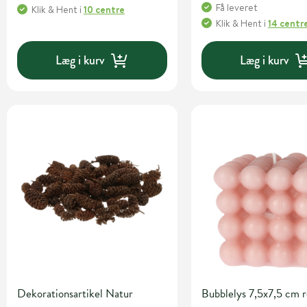
Få leveret
Klik & Hent
i
10 centre
Klik & Hent
i
14 centr
Læg i kurv
Læg i kurv
Dekorationsartikel Natur
Bubblelys 7,5x7,5 cm r