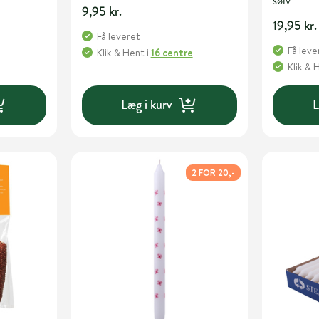
sølv
9,95 kr.
19,95 kr.
Få leveret
Få leve
Klik & Hent
i
16 centre
Klik & 
Læg i kurv
L
2 FOR 20,-