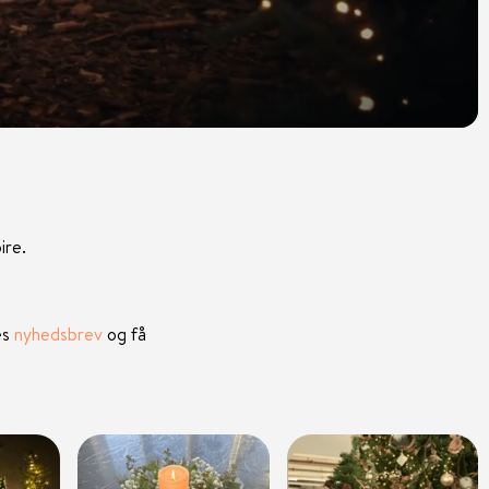
ire.
es
nyhedsbrev
og få