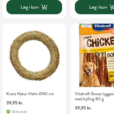
Læg i kurv
Læg i kurv
2
Krans Natur Halm Ø40 cm
Vitakraft Bonas tygge
med kylling 80 g
39,95 kr.
39,95 kr.
Få leveret