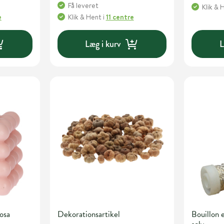
Få leveret
Klik & 
e
Klik & Hent
i
11 centre
Læg i kurv
L
osa
Dekorationsartikel
Bouillon 