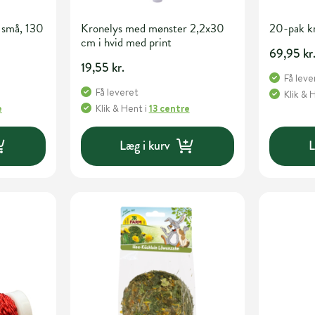
 små, 130
Kronelys med mønster 2,2x30
20-pak k
cm i hvid med print
69,95 kr
19,55 kr.
Få leve
Få leveret
Klik & 
e
Klik & Hent
i
13 centre
Læg i kurv
L