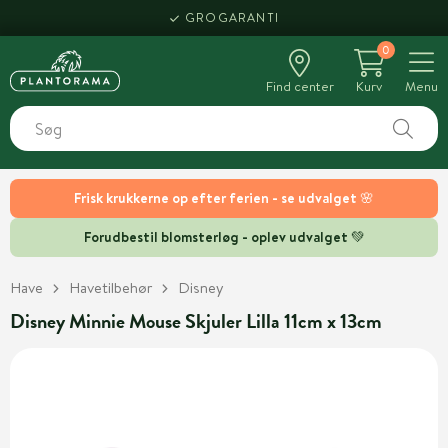
GROGARANTI
0
Find center
Kurv
Menu
Frisk krukkerne op efter ferien - se udvalget 🌸
Forudbestil blomsterløg - oplev udvalget 💚
Have
Havetilbehør
Disney
Disney Minnie Mouse Skjuler Lilla 11cm x 13cm