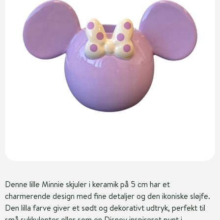
Denne lille Minnie skjuler i keramik på 5 cm har et
charmerende design med fine detaljer og den ikoniske sløjfe.
Den lilla farve giver et sødt og dekorativt udtryk, perfekt til
små sukkulenter eller som en Disney inspireret pynt i