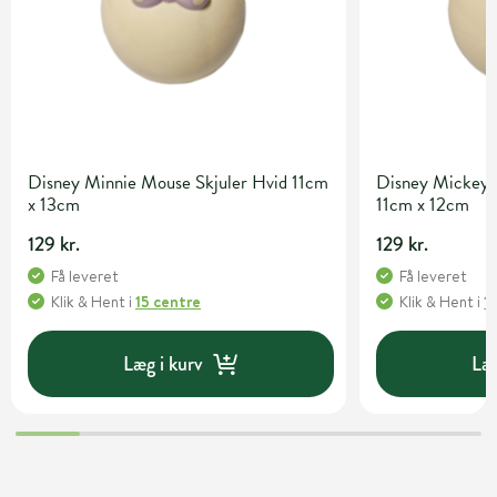
Disney Minnie Mouse Skjuler Hvid 11cm
Disney Mickey 
x 13cm
11cm x 12cm
129 kr.
129 kr.
Få leveret
Få leveret
Klik & Hent
i
15 centre
Klik & Hent
i
1
Læg i kurv
Læg