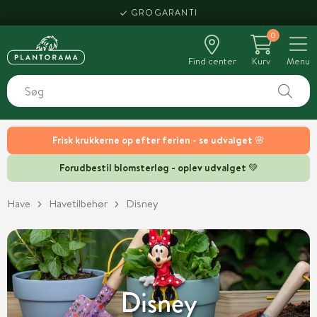
HENT SAMME DAG
0
Find center
Kurv
Menu
Frisk krukkerne op efter ferien - se udvalget 🌸
Forudbestil blomsterløg - oplev udvalget 💚
Have
Havetilbehør
Disney
Disney