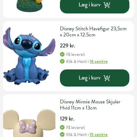
Læg i kurv
Disney Stitch Havefigur 23,5cm
x 20cm x 12.5cm
229 kr.
Få leveret
Klik & Hent
i
16 centre
Læg i kurv
Disney Minnie Mouse Skjuler
Hvid 11cm x 13cm
129 kr.
Få leveret
Klik & Hent
i
15 centre