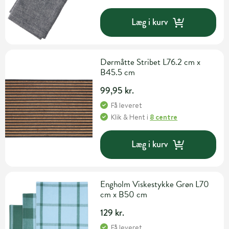
Læg i kurv
Dørmåtte Stribet L76.2 cm x
B45.5 cm
99,95 kr.
Få leveret
Klik & Hent
i
8 centre
Læg i kurv
Engholm Viskestykke Grøn L70
cm x B50 cm
129 kr.
Få leveret