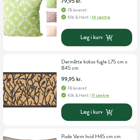
79,95 kr.
Få leveret
Klik & Hent
i
14 centre
Læg i kurv
Dørmåtte kokos fugle L75 cm x
B45 cm
99,95 kr.
Få leveret
Klik & Hent
i
11 centre
Læg i kurv
Pude Varm hvid H45 cm cm