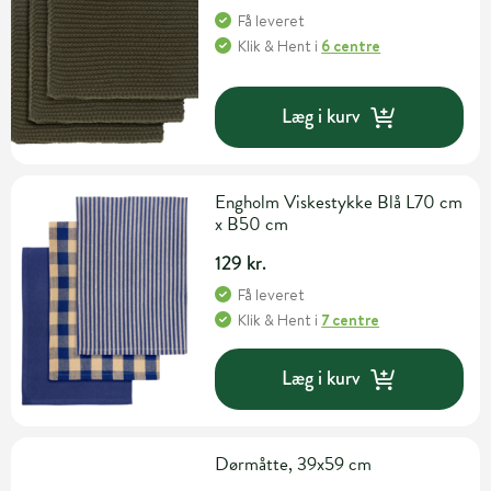
Få leveret
Klik & Hent
i
6 centre
Læg i kurv
Engholm Viskestykke Blå L70 cm
x B50 cm
129 kr.
Få leveret
Klik & Hent
i
7 centre
Læg i kurv
Dørmåtte, 39x59 cm