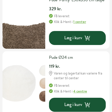
329 kr.
Få leveret
Klik & Hent
i
1 center
Læg i kurv
Pude Ø24 cm
119 kr.
Varen og lagertal kan variere fra
center til center
Få leveret
Klik & Hent
i
4 centre
Læg i kurv