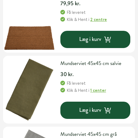
79,95 kr.
Få leveret
Klik & Hent
i
2 centre
Læg i kurv
Mundserviet 45x45 cm salvie
30 kr.
Få leveret
Klik & Hent
i
1 center
Læg i kurv
Mundserviet 45x45 cm grå