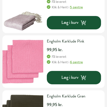
Få leveret
Klik & Hent
i
5 centre
Læg i kurv
Engholm Karklude Pink
99,95 kr.
Få leveret
Klik & Hent
i
6 centre
Læg i kurv
Engholm Karklude Grøn
99,95 kr.