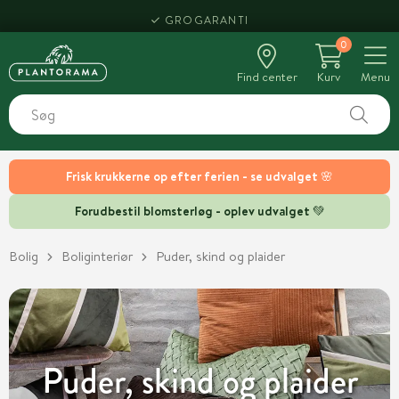
HENT SAMME DAG
0
Find center
Kurv
Menu
Frisk krukkerne op efter ferien - se udvalget 🌸
Forudbestil blomsterløg - oplev udvalget 💚
Bolig
Boliginteriør
Puder, skind og plaider
Puder, skind og plaider