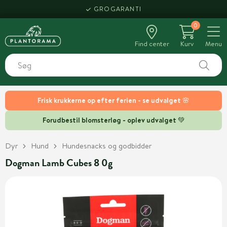
GROGARANTI
0
Find center
Kurv
Menu
Frisk krukkerne op efter ferien - se udvalget 🌸
Forudbestil blomsterløg - oplev udvalget 💚
Dyr
Hund
Hundesnacks og godbidder
Dogman Lamb Cubes 8 0g