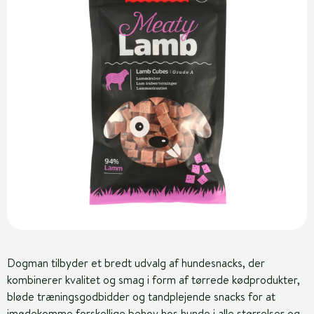
Dogman tilbyder et bredt udvalg af hundesnacks, der
kombinerer kvalitet og smag i form af tørrede kødprodukter,
bløde træningsgodbidder og tandplejende snacks for at
imødekomme forskellige behov hos hunde i alle størrelser og