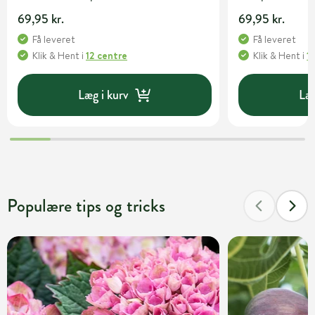
69,95 kr.
69,95 kr.
Få leveret
Få leveret
Klik & Hent
i
12 centre
Klik & Hent
i
1
Læg i kurv
Læg
Populære tips og tricks