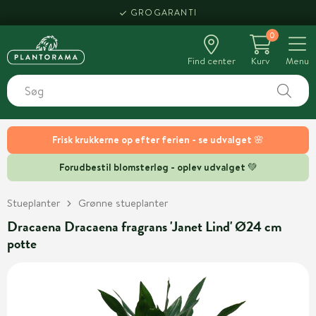
GROGARANTI
0
Find center
Kurv
Menu
Frisk krukkerne op efter ferien - se udvalget 🌸
Forudbestil blomsterløg - oplev udvalget 💚
Stueplanter
Grønne stueplanter
Dracaena Dracaena fragrans 'Janet Lind' Ø24 cm
potte