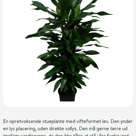
En opretvoksende stueplante med vifteformet løv. Den ynder
en lys placering, uden direkte sollys. Den må gerne tørre ud
imellem vandingerne, da den ikke tåler at stå i for fugtig jord.