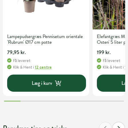
Lampepudsergræs Pennisetum orientale
Elefantgræs Mis
'Rubrum' Ø17 cm potte
Osten' 5 liter p
79,95 kr.
199 kr.
Få leveret
Få leveret
Klik & Hent
i
12 centre
Klik & Hent
i
1
Læg i kurv
Læg