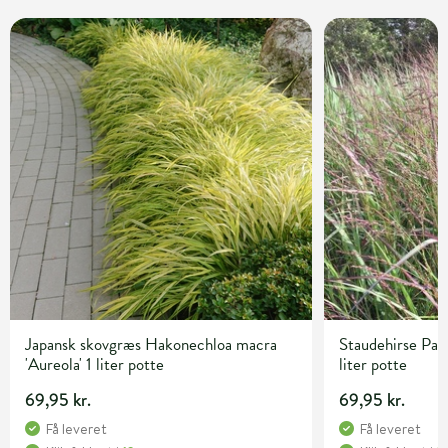
Japansk skovgræs Hakonechloa macra
Staudehirse Pan
'Aureola' 1 liter potte
liter potte
69,95 kr.
69,95 kr.
Få leveret
Få leveret