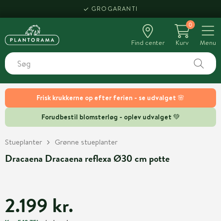
GROGARANTI
0
Find center
Kurv
Menu
Frisk krukkerne op efter ferien - se udvalget 🌸
Forudbestil blomsterløg - oplev udvalget 💚
Stueplanter
Grønne stueplanter
Dracaena Dracaena reflexa Ø30 cm potte
2.199 kr.