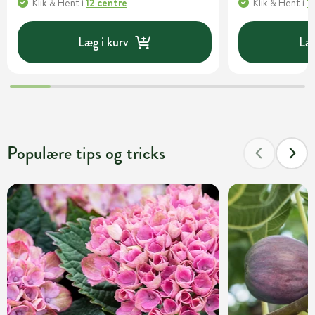
Klik & Hent
i
12 centre
Klik & Hent
i
1
Læg i kurv
Læg
Populære tips og tricks