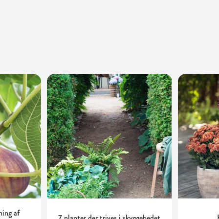
ning af
7 planter der trives i skyggebedet