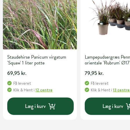
Staudehirse Panicum virgatum
Lampepudsergræs Penn
'Squaw' 1 liter potte
orientale 'Rubrum' Ø17
69,95 kr.
79,95 kr.
Få leveret
Få leveret
Klik & Hent
i
12 centre
Klik & Hent
i
13 centre
Læg i kurv
Læg i kurv