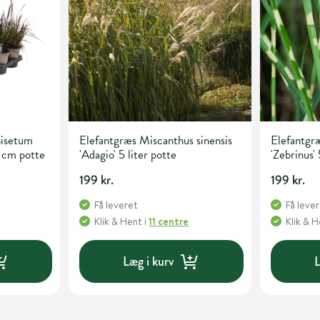
isetum
Elefantgræs Miscanthus sinensis
Elefantgræ
 cm potte
'Adagio' 5 liter potte
'Zebrinus' 
199 kr.
199 kr.
Få leveret
Få leve
Klik & Hent
i
11 centre
Klik & 
Læg i kurv
L