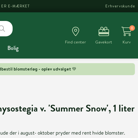
I ER E-MÆRKET
Erhvervskunde
0
Find center
Gavekort
Kurv
Bolig
bestil blomsterløg - oplev udvalget 💚
ysostegia v. 'Summer Snow', 1 liter
ude der i august- oktober pryder med rent hvide blomster.