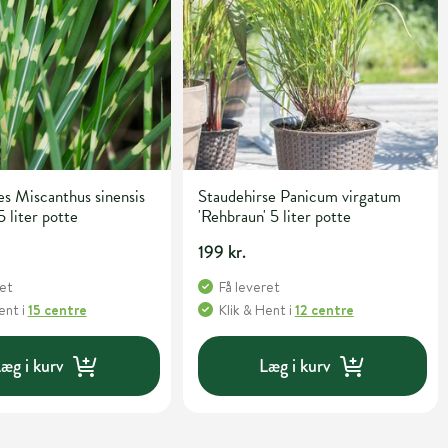
s Miscanthus sinensis
Staudehirse Panicum virgatum
5 liter potte
'Rehbraun' 5 liter potte
199 kr.
ret
Få leveret
Hent
i
15 centre
Klik & Hent
i
12 centre
æg i kurv
Læg i kurv