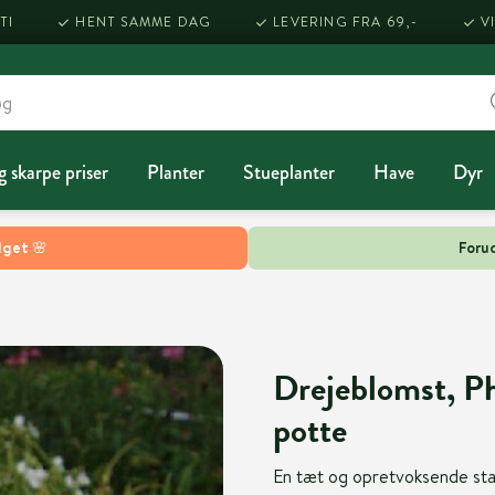
TI
HENT SAMME DAG
LEVERING FRA 69,-
V
g skarpe priser
Planter
Stueplanter
Have
Dyr
lget 🌸
Forud
Drejeblomst, Ph
potte
En tæt og opretvoksende sta