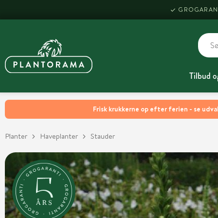
GROGARAN
Tilbud o
Frisk krukkerne op efter ferien - se udva
Planter
Haveplanter
Stauder