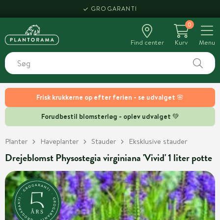
GROGARANTI
0
Find center
Kurv
Menu
Frisk krukkerne op efter ferien - se udvalget 🌸
Forudbestil blomsterløg - oplev udvalget 💚
Planter
Haveplanter
Stauder
Eksklusive stauder
Drejeblomst Physostegia virginiana 'Vivid' 1 liter potte