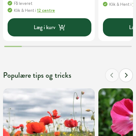
Få leveret
Klik & Hent
i
1
Klik & Hent
i
12 centre
Læg i kurv
Læg
Populære tips og tricks