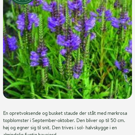
En opretvoksende og busket staude der ståt med mørkrosa
topblomster i September-oktober. Den bliver op til 50 cm.
høj og egner sig til snit. Den trives i sol- halvskygge i en
almindelig fugtig havejord.