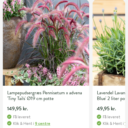
Lampepudsergræs Pennisetum x advena
Lavendel Lavandu
'Tiny Tails' Ø19 cm potte
Blue' 2 liter pot
149,95 kr.
49,95 kr.
Få leveret
Få leveret
Klik & Hent
i
9 centre
Klik & Hent
i
1