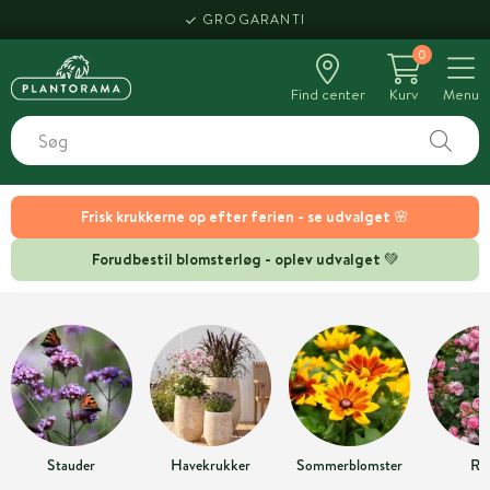
GROGARANTI
0
Find center
Kurv
Menu
Frisk krukkerne op efter ferien - se udvalget 🌸
Forudbestil blomsterløg - oplev udvalget 💚
Stauder
Havekrukker
Sommerblomster
Ro