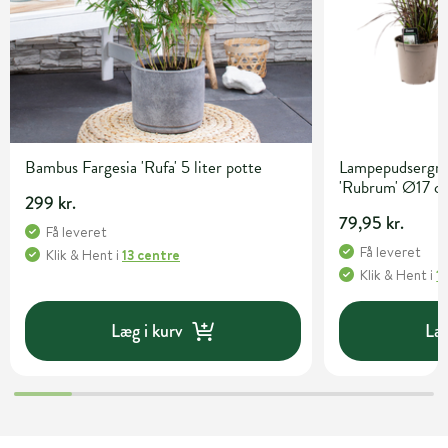
Bambus Fargesia 'Rufa' 5 liter potte
Lampepudsergræ
'Rubrum' Ø17 c
299 kr.
79,95 kr.
Få leveret
Få leveret
Klik & Hent
i
13 centre
Klik & Hent
i
1
Læg i kurv
Læg