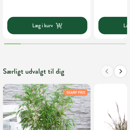
Læg i kurv
Læg
Særligt udvalgt til dig
SKARP PRIS