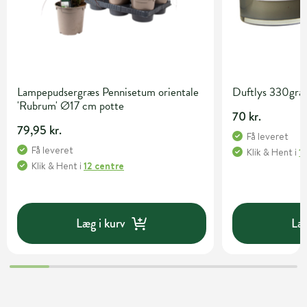
Lampepudsergræs Pennisetum orientale
Duftlys 330gra
'Rubrum' Ø17 cm potte
70 kr.
79,95 kr.
Få leveret
Få leveret
Klik & Hent
i
1
Klik & Hent
i
12 centre
Læg i kurv
Læg