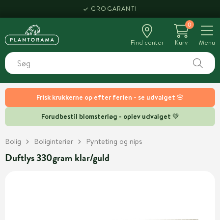
GROGARANTI
0
Find center
Kurv
Menu
Frisk krukkerne op efter ferien - se udvalget 🌸
Forudbestil blomsterløg - oplev udvalget 💚
Bolig
Boliginteriør
Pynteting og nips
Duftlys 330gram klar/guld