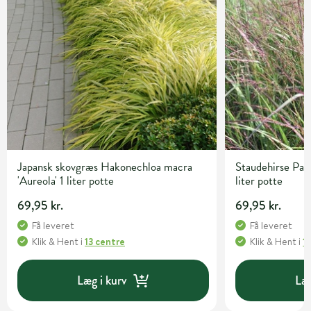
Japansk skovgræs Hakonechloa macra
Staudehirse Pan
'Aureola' 1 liter potte
liter potte
69,95 kr.
69,95 kr.
Få leveret
Få leveret
Klik & Hent
i
13 centre
Klik & Hent
i
1
Læg i kurv
Læg