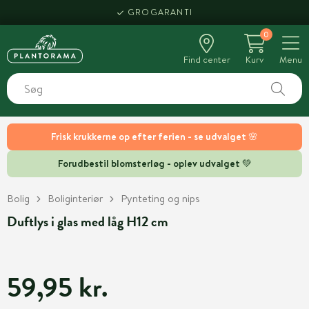
GROGARANTI
0
Find center
Kurv
Menu
Frisk krukkerne op efter ferien - se udvalget 🌸
Forudbestil blomsterløg - oplev udvalget 💚
Bolig
Boliginteriør
Pynteting og nips
Duftlys i glas med låg H12 cm
59,95 kr.