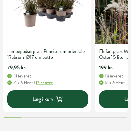
Lampepudsergræs Pennisetum orientale
Elefantgræs Mis
'Rubrum' Ø17 cm potte
Osten' 5 liter p
79,95 kr.
199 kr.
Få leveret
Få leveret
Klik & Hent
i
12 centre
Klik & Hent
i
1
Læg i kurv
Læg