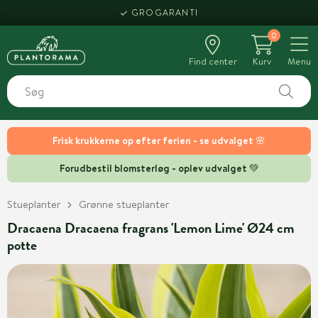
GROGARANTI
0
Find center
Kurv
Menu
Frisk krukkerne op efter ferien - se udvalget 🌸
Forudbestil blomsterløg - oplev udvalget 💚
Stueplanter
Grønne stueplanter
Dracaena Dracaena fragrans 'Lemon Lime' Ø24 cm
potte