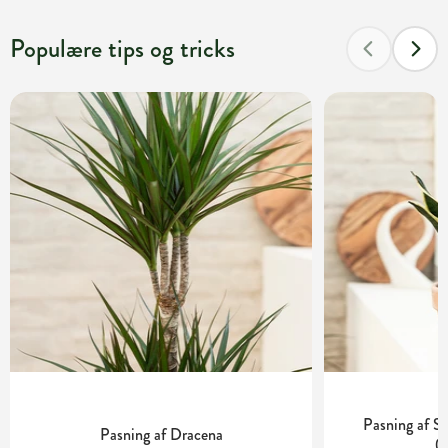
Populære tips og tricks
Pasning af S
Pasning af Dracena
(S