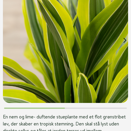
En nem og lime- duftende stueplante med et flot grønstribet
løv, der skaber en tropisk stemning. Den skal stå lyst uden
direkte sollys og tåler at jorden tørrer ud imellem