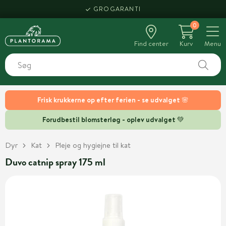
GROGARANTI
0
Find center
Kurv
Menu
Frisk krukkerne op efter ferien - se udvalget 🌸
Forudbestil blomsterløg - oplev udvalget 💚
Dyr
Kat
Pleje og hygiejne til kat
Duvo catnip spray 175 ml