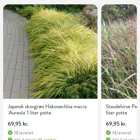
Japansk skovgræs Hakonechloa macra
Staudehirse Pan
'Aureola' 1 liter potte
liter potte
69,95 kr.
69,95 kr.
Få leveret
Få leveret