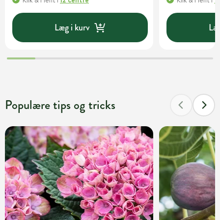
Klik & Hent
i
12 centre
Klik & Hent
i
1
Læg i kurv
Læg
Populære tips og tricks