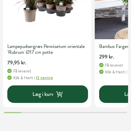
Lampepudsergræs Pennisetum orientale
Bambus Fargesia 
'Rubrum' Ø17 cm potte
299 kr.
79,95 kr.
Få leveret
Få leveret
Klik & Hent
i
1
Klik & Hent
i
12 centre
Læg i kurv
Læg