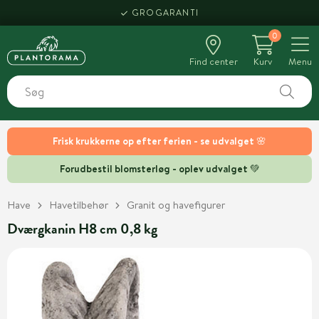
GROGARANTI
0
Find center
Kurv
Menu
Frisk krukkerne op efter ferien - se udvalget 🌸
Forudbestil blomsterløg - oplev udvalget 💚
Have
Havetilbehør
Granit og havefigurer
Dværgkanin H8 cm 0,8 kg