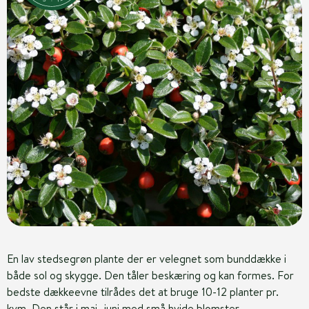
En lav stedsegrøn plante der er velegnet som bunddække i
både sol og skygge. Den tåler beskæring og kan formes. For
bedste dækkeevne tilrådes det at bruge 10-12 planter pr.
kvm. Den står i maj- juni med små hvide blomster.