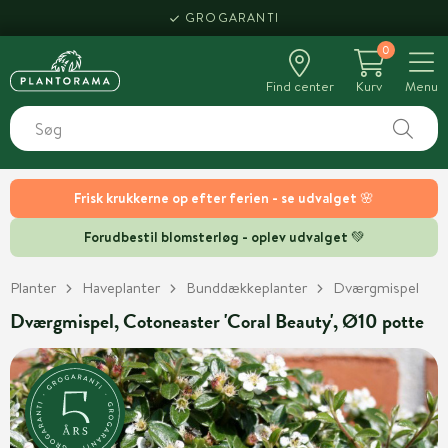
GROGARANTI
0
Find center
Kurv
Menu
Frisk krukkerne op efter ferien - se udvalget 🌸
Forudbestil blomsterløg - oplev udvalget 💚
Planter
Haveplanter
Bunddækkeplanter
Dværgmispel
Dværgmispel, Cotoneaster 'Coral Beauty', Ø10 potte