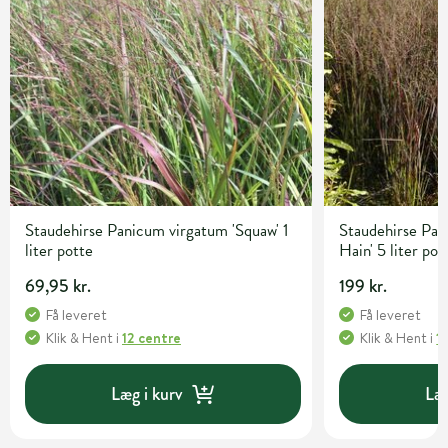
Staudehirse Panicum virgatum 'Squaw' 1
Staudehirse Pan
liter potte
Hain' 5 liter pot
69,95 kr.
199 kr.
Få leveret
Få leveret
Klik & Hent
i
12 centre
Klik & Hent
i
1
Læg i kurv
Læg