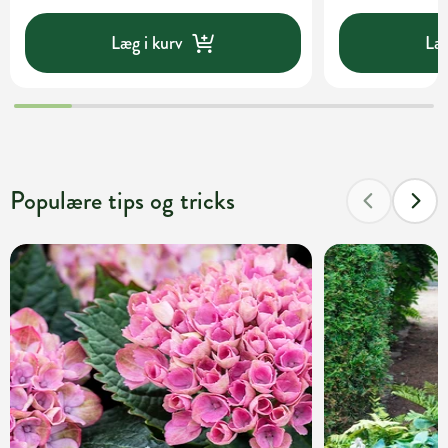
Læg i kurv
Læg
Populære tips og tricks