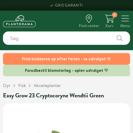
GROGARANTI
0
Find center
Kurv
Menu
Frisk krukkerne op efter ferien - se udvalget 🌸
Forudbestil blomsterløg - oplev udvalget 💚
Dyr
Fisk
Akvarieplanter
Easy Grow 23 Cryptocoryne Wendtii Green