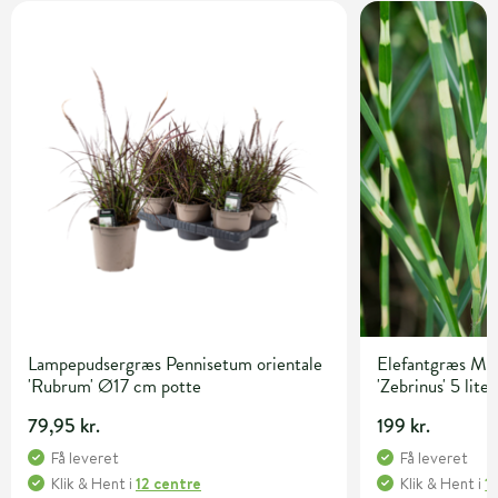
Lampepudsergræs Pennisetum orientale
Elefantgræs Mis
'Rubrum' Ø17 cm potte
'Zebrinus' 5 lite
79,95 kr.
199 kr.
Få leveret
Få leveret
Klik & Hent
i
12 centre
Klik & Hent
i
1