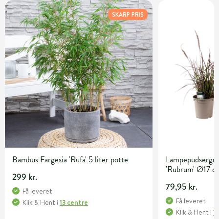
SKARP PRIS
Bambus Fargesia 'Rufa' 5 liter potte
Lampepudsergræ
'Rubrum' Ø17 c
299 kr.
79,95 kr.
Få leveret
Få leveret
Klik & Hent
i
13 centre
Klik & Hent
i
1