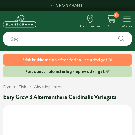
GROGARANTI
0
Find center
Kurv
Menu
Frisk krukkerne op efter ferien - se udvalget 🌸
Forudbestil blomsterløg - oplev udvalget 💚
Dyr
Fisk
Akvarieplanter
Easy Grow 3 Alternanthera Cardinalis Variegata