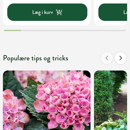
Læg i kurv
Læg
Populære tips og tricks