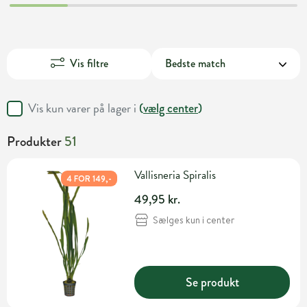
Vis filtre
Vis kun varer på lager i
(
vælg center
)
Produkter
51
Vallisneria Spiralis
4 FOR 149,-
49,95 kr.
Sælges kun i center
Se produkt