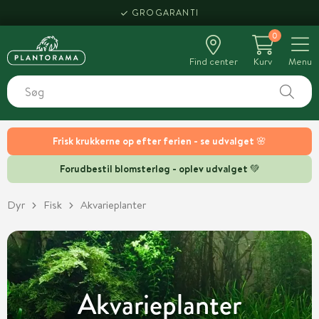
HENT SAMME DAG
GROGARANTI
0
Find center
Kurv
Menu
Frisk krukkerne op efter ferien - se udvalget 🌸
Forudbestil blomsterløg - oplev udvalget 💚
Dyr
Fisk
Akvarieplanter
Akvarieplanter