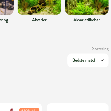
r og
Akvarier
Akvarietilbehør
Sortering
4 FOR 149,-