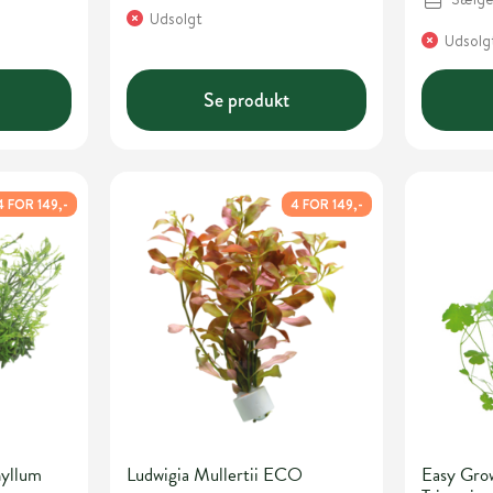
Udsolgt
Udsolg
Se produkt
4 FOR 149,-
4 FOR 149,-
yllum
Ludwigia Mullertii ECO
Easy Gro