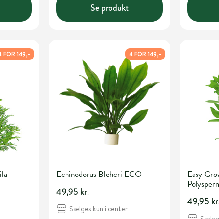
Se produkt
4 FOR 149,-
4 FOR 149,-
ila
Echinodorus Bleheri ECO
Easy Gro
Polysper
49,95 kr.
49,95 kr
Sælges kun i center
Sælges