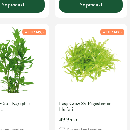
Se produkt
Se produkt
4 FOR 149,-
4 FOR 149,-
w 55 Hygrophila
Easy Grow 89 Pogostemon
ma
Helferi
.
49,95 kr.
 kun i center
Sælges kun i center