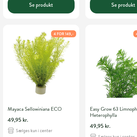
Se produkt
Se produkt
4 FOR 149,-
Mayaca Sellowiniana ECO
Easy Grow 63 Limnoph
Heterophylla
49,95 kr.
49,95 kr.
Sælges kun i center
Sælges kun i center