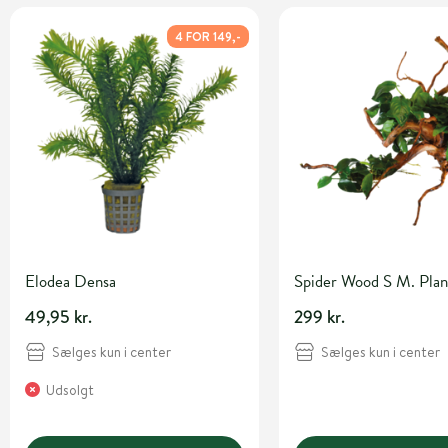
4 FOR 149,-
Elodea Densa
Spider Wood S M. Plan
49,95 kr.
299 kr.
Sælges kun i center
Sælges kun i center
Udsolgt