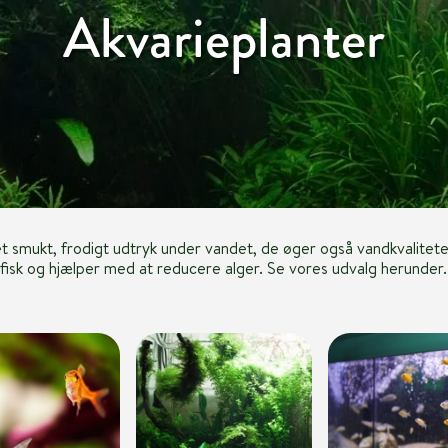
Akvarieplanter
et smukt, frodigt udtryk under vandet, de øger også vandkvalitete
fisk og hjælper med at reducere alger. Se vores udvalg herunder.