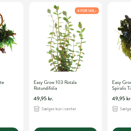
4 FOR 149,-
te
Easy Grow 103 Rotala
Easy Gro
Rotundifolia
Spiralis T
49,95 kr.
49,95 kr
Sælges kun i center
Sælges