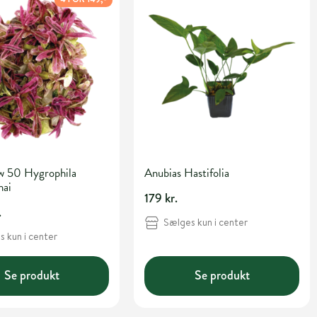
w 50 Hygrophila
Anubias Hastifolia
hai
179 kr.
.
Sælges kun i center
 kun i center
Se produkt
Se produkt