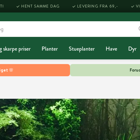
TI
HENT SAMME DAG
LEVERING FRA 69,-
V
g skarpe priser
Planter
Stueplanter
Have
Dyr
lget 🌸
Forud