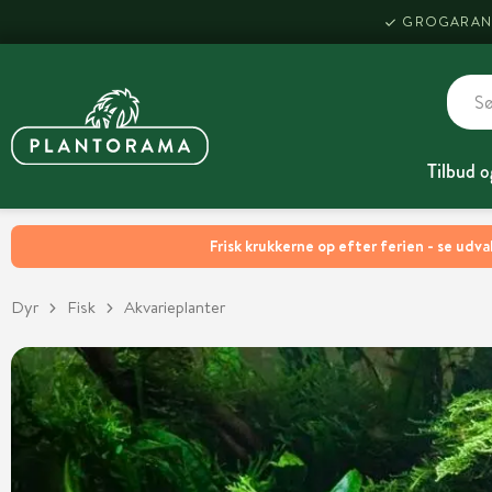
GROGARAN
Tilbud o
Frisk krukkerne op efter ferien - se udva
Dyr
Fisk
Akvarieplanter