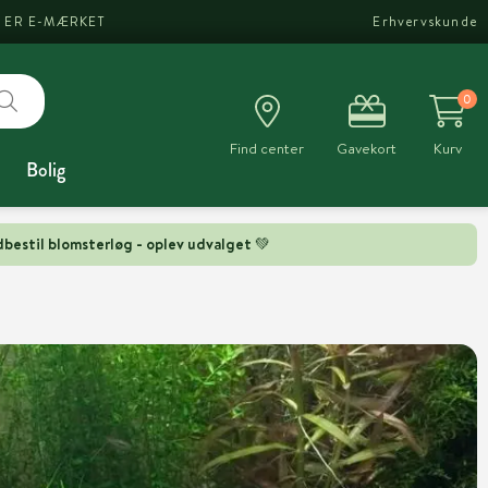
I ER E-MÆRKET
Erhvervskunde
0
Find center
Gavekort
Kurv
Bolig
bestil blomsterløg - oplev udvalget 💚