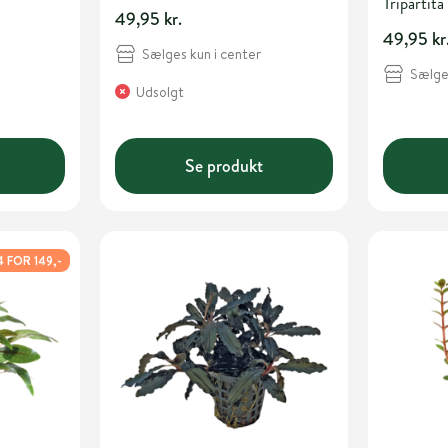
Tripartita
49,95 kr.
49,95 kr
Sælges kun i center
Sælges
Udsolgt
Se produkt
4 FOR 149,-