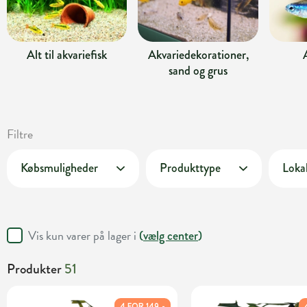
Alt til akvariefisk
Akvariedekorationer,
sand og grus
Filtre
Købsmuligheder
Produkttype
Lokal
Vis kun varer på lager i
(
vælg center
)
Produkter
51
4 FOR 149,-