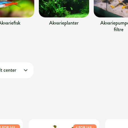
Akvariefisk
Akvarieplanter
Akvariepumpe
filtre
t center
4 FOR 149,-
4 FOR 149,-