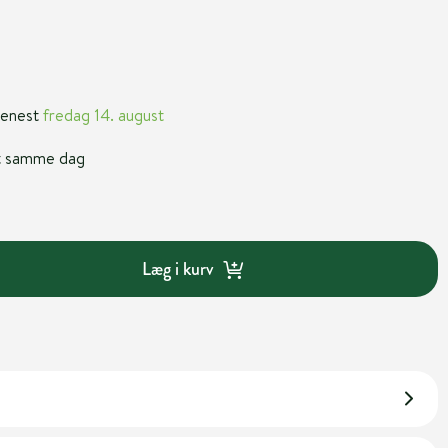
 senest
fredag 14. august
nt samme dag
Læg i kurv