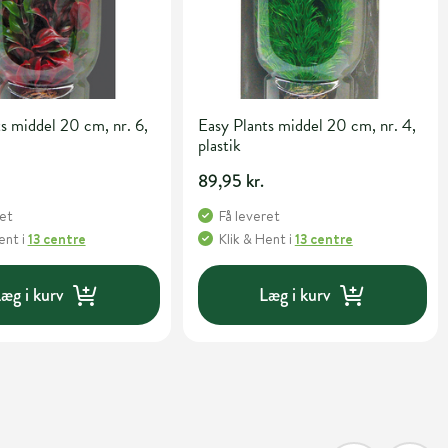
s middel 20 cm, nr. 6,
Easy Plants middel 20 cm, nr. 4,
plastik
89,95 kr.
ret
Få leveret
Hent
i
13 centre
Klik & Hent
i
13 centre
æg i kurv
Læg i kurv