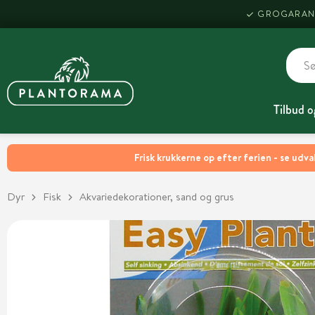
GROGARAN
Tilbud o
Frisk krukkerne op efter ferien - se udva
Dyr
Fisk
Akvariedekorationer, sand og grus