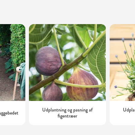
Udplantning og pasning af
Udplan
kyggebedet
figentræer