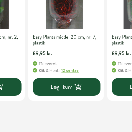
cm, nr. 2,
Easy Plants middel 20 cm, nr. 7,
Easy Plant
plastik
plastik
89,95 kr.
89,95 kr.
Få leveret
Få leve
e
Klik & Hent
i
12 centre
Klik & 
Læg i kurv
L