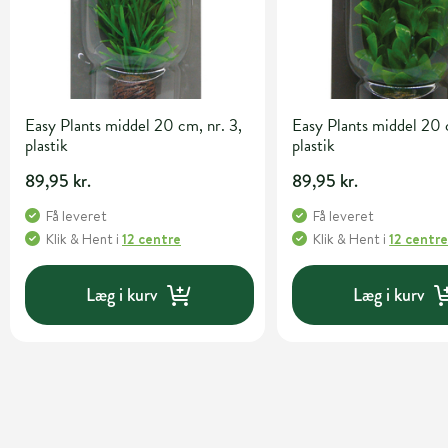
Easy Plants middel 20 cm, nr. 3,
Easy Plants middel 20 
plastik
plastik
89,95 kr.
89,95 kr.
Få leveret
Få leveret
Klik & Hent
i
12 centre
Klik & Hent
i
12 centr
Læg i kurv
Læg i kurv