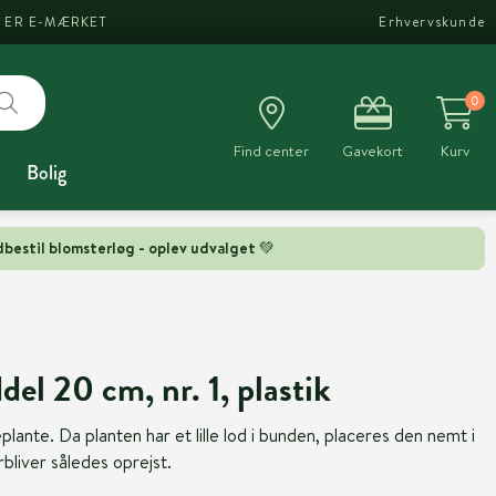
I ER E-MÆRKET
Erhvervskunde
0
Find center
Gavekort
Kurv
Bolig
bestil blomsterløg - oplev udvalget 💚
el 20 cm, nr. 1, plastik
lante. Da planten har et lille lod i bunden, placeres den nemt i
rbliver således oprejst.