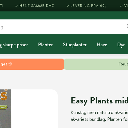
TI
HENT SAMME DAG
LEVERING FRA 69,-
V
g skarpe priser
Planter
Stueplanter
Have
Dyr
lget 🌸
Forud
Easy Plants midd
Kunstig, men naturtro akvariep
akvariets bundlag. Planten fo