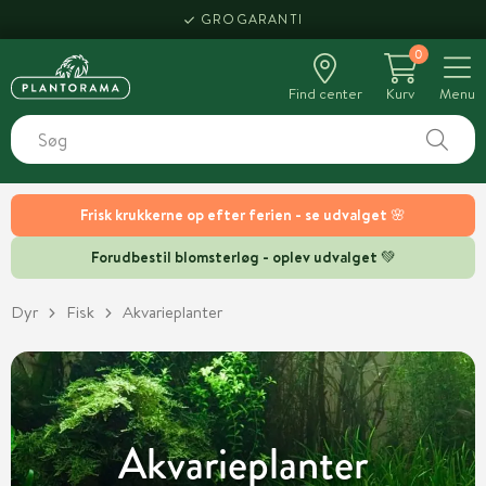
HENT SAMME DAG
0
Find center
Kurv
Menu
Frisk krukkerne op efter ferien - se udvalget 🌸
Forudbestil blomsterløg - oplev udvalget 💚
Dyr
Fisk
Akvarieplanter
Akvarieplanter