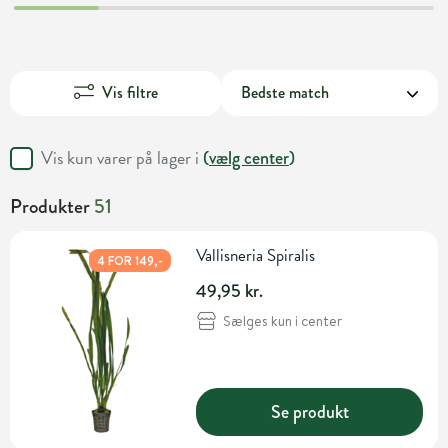
Vis filtre
Vis kun varer på lager i
(
vælg center
)
Produkter
51
Vallisneria Spiralis
4 FOR 149,-
49,95 kr.
Sælges kun i center
Se produkt