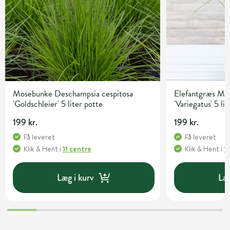
Mosebunke Deschampsia cespitosa
Elefantgræs Mis
'Goldschleier' 5 liter potte
'Variegatus' 5 li
199 kr.
199 kr.
Få leveret
Få leveret
Klik & Hent
i
11 centre
Klik & Hent
i
1
Læg i kurv
Læg