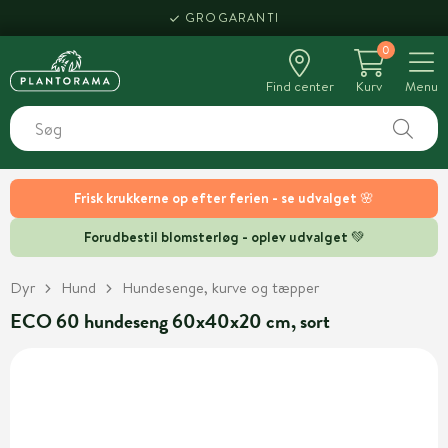
GROGARANTI
0
Find center
Kurv
Menu
Frisk krukkerne op efter ferien - se udvalget 🌸
Forudbestil blomsterløg - oplev udvalget 💚
Dyr
Hund
Hundesenge, kurve og tæpper
ECO 60 hundeseng 60x40x20 cm, sort