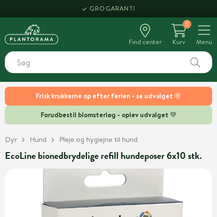
GROGARANTI
0
Find center
Kurv
Menu
Frisk krukkerne op efter ferien - se udvalget 🌸
Forudbestil blomsterløg - oplev udvalget 💚
Dyr
Hund
Pleje og hygiejne til hund
EcoLine bionedbrydelige refill hundeposer 6x10 stk.