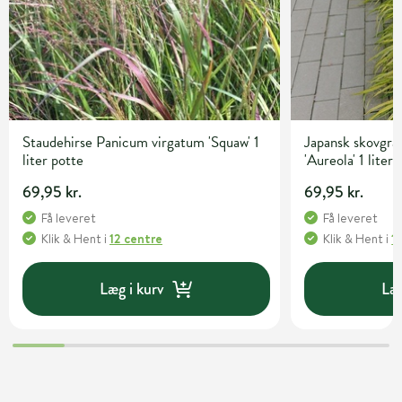
Staudehirse Panicum virgatum 'Squaw' 1
Japansk skovgr
liter potte
'Aureola' 1 liter
69,95 kr.
69,95 kr.
Få leveret
Få leveret
Klik & Hent
i
12 centre
Klik & Hent
i
1
Læg i kurv
Læg